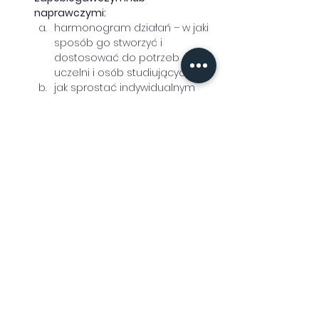
naprawczymi:
harmonogram działań – w jaki 
sposób go stworzyć i 
dostosować do potrzeb 
uczelni i osób studiujących, 
jak sprostać indywidualnym 
potrzebom i oczekiwaniom 
osób studiujących, np. kwestia 
przyznawania miejsc w 
pokojach jednoosobowych, 
kwestia dostępności 
akademika dla wyznawców 
różnych religii. 
Co robić, gdy nie mamy wolnych 
miejsc w akademikach? 
przykładowe działania, 
w jaki sposób prowadzić 
komunikację wewnętrzną i 
zewnętrzną?
Zasady zwalniania z opłat 
związanych z zamieszkaniem w 