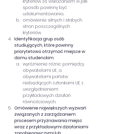
kryteriów ze wskazaniem w jaki 
sposób powinny być 
udokumentowania, 
omówienie silnych i słabych 
stron poszczególnych 
kryteriów. 
Identyfikacja grup osób 
studiujących, które powinny 
priorytetowo otrzymać miejsce w 
domu studenckim:
wyróżnienie różnic pomiędzy 
obywatelami UE, a 
obywatelami państw 
niebędących członkami UE z 
uwzględnieniem 
przykładowych działań 
równościowych. 
Omówienie największych wyzwań 
związanych z zarządzaniem 
procesem przyznawania miejsc 
wraz z przykładowymi działaniami 
zapobiegawczymi lub 