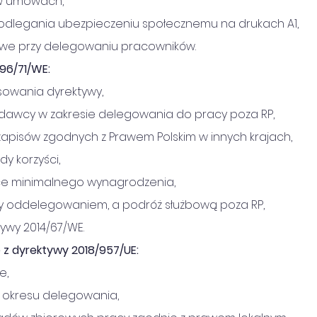
 w umowach,
odlegania ubezpieczeniu społecznemu na drukach A1,
we przy delegowaniu pracowników.
96/71/WE:
sowania dyrektywy,
dawcy w zakresie delegowania do pracy poza RP,
apisów zgodnych z Prawem Polskim w innych krajach,
y korzyści,
e minimalnego wynagrodzenia,
y oddelegowaniem, a podróż służbową poza RP,
ywy 2014/67/WE.
 z dyrektywy 2018/957/UE:
e,
okresu delegowania,