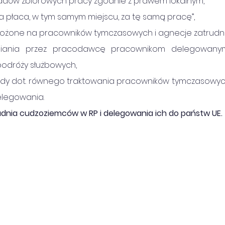
ładów zbiorowych pracy zgodnie z prawem lokalnym,
a płaca, w tym samym miejscu, za tę samą pracę”,
ożone na pracowników tymczasowych i agnecje zatrudni
niania przez pracodawcę pracownikom delegowanym
podróży służbowych,
dy dot. równego traktowania pracowników tymczasowyc
legowania.
dnia cudzoziemców w RP i delegowania ich do państw UE.