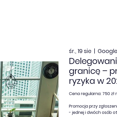
nia zamknięte
Dofinansowanie
Kalendarz
Aktua
śr., 19 sie
  |  
Google
Delegowani
granicę – pr
ryzyka w 20
Cena regularna: 750 zł n
Promocja przy zgłoszeniu
- jednej i dwóch osób o