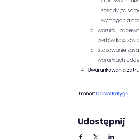
- stosowania uk
- zasady „ta sam
- wymagania nał
warunki zapew
zwrtów kosztów 
stosowanie zasa
warunkach odde
Uwarunkowania zatru
Trener: 
Daniel Pałyga
Udostępnij