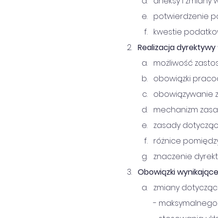
aneksy i zmiany
potwierdzenie p
kwestie podatko
Realizacja dyrektywy 
możliwość zasto
obowiązki praco
obowiązywanie z
mechanizm zasad
zasady dotycząc
różnice pomiędz
znaczenie dyrekt
Obowiązki wynikające
zmiany dotycząc
- maksymalnego 