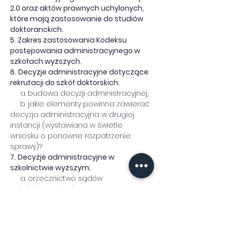
2.0 oraz aktów prawnych uchylonych, 
które mają zastosowanie do studiów 
doktoranckich.
5.
Zakres zastosowania Kodeksu 
postępowania administracyjnego w 
szkołach wyższych.
6.
Decyzje administracyjne dotyczące 
rekrutacji do szkół doktorskich:
     a. budowa decyzji administracyjnej,
     b. jakie elementy powinna zawierać 
decyzja administracyjna w drugiej 
instancji (wystawiana w świetle 
wniosku o ponowne rozpatrzenie 
sprawy)?
7.
Decyzje administracyjne w 
szkolnictwie wyższym:
     a. orzecznictwo sądów 
administracyjnych,
     b. struktura decyzji administracyjnej,
     c. doręczenie decyzji,
     d. odwołania i decyzja odwoławcza,