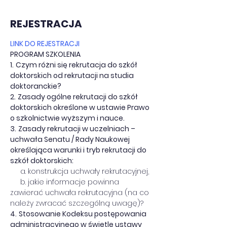
REJESTRACJA
LINK DO REJESTRACJI
PROGRAM SZKOLENIA
1.
Czym różni się rekrutacja do szkół 
doktorskich od rekrutacji na studia 
doktoranckie?
2.
Zasady ogólne rekrutacji do szkół 
doktorskich określone w ustawie Prawo 
o szkolnictwie wyższym i nauce.
3.
Zasady rekrutacji w uczelniach – 
uchwała Senatu / Rady Naukowej 
określająca warunki i tryb rekrutacji do 
szkół doktorskich:
     a. konstrukcja uchwały rekrutacyjnej,
     b. jakie informacje powinna 
zawierać uchwała rekrutacyjna (na co 
należy zwracać szczególną uwagę)?
4.
Stosowanie Kodeksu postępowania 
administracyjnego w świetle ustawy 