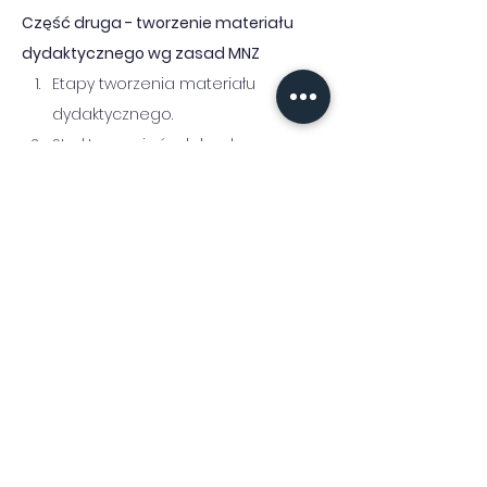
Część druga - tworzenie materiału 
dydaktycznego wg zasad MNZ
Etapy tworzenia materiału 
dydaktycznego.
Struktura zajęć zdalnych.
Efekty kształcenia kontra efekty 
SMART.
Ćwiczenie grupowe -
operacjonalizacja efektów 
kształcenia.
Czas w planowaniu zajęć zdalnych.
Kontrola kształtująca i kontrola 
sprawdzająca.
Podstawy dostępności materiału 
dydaktycznego w perspektywie 
zasad WCAG.