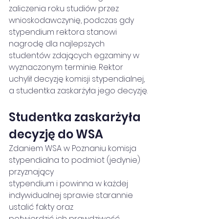
zaliczenia roku studiów przez 
wnioskodawczynię, podczas gdy 
stypendium rektora stanowi 
nagrodę dla najlepszych 
studentów zdających egzaminy w 
wyznaczonym terminie. Rektor 
uchylił decyzję komisji stypendialnej, 
a studentka zaskarżyła jego decyzję.
Studentka zaskarżyła 
decyzję do WSA
Zdaniem WSA w Poznaniu komisja 
stypendialna to podmiot (jedynie) 
przyznający
stypendium i powinna w każdej 
indywidualnej sprawie starannie 
ustalić fakty oraz
potwierdzić ich prawdziwość. 