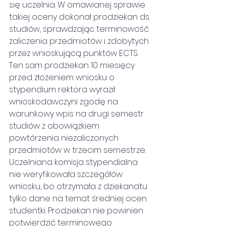
się uczelnia. W omawianej sprawie 
takiej oceny dokonał prodziekan ds. 
studiów, sprawdzając terminowość 
zaliczenia przedmiotów i zdobytych 
przez wnioskującą punktów ECTS.
Ten sam prodziekan 10 miesięcy 
przed złożeniem wniosku o 
stypendium rektora wyraził 
wnioskodawczyni zgodę na 
warunkowy wpis na drugi semestr 
studiów z obowiązkiem 
powtórzenia niezaliczonych 
przedmiotów w trzecim semestrze. 
Uczelniana komisja stypendialna 
nie weryfikowała szczegółów 
wniosku, bo otrzymała z dziekanatu 
tylko dane na temat średniej ocen 
studentki. Prodziekan nie powinien 
potwierdzić terminowego 