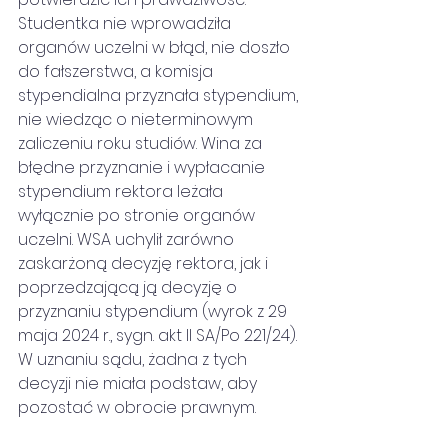
Studentka nie wprowadziła 
organów uczelni w błąd, nie doszło 
do fałszerstwa, a komisja 
stypendialna przyznała stypendium, 
nie wiedząc o nieterminowym 
zaliczeniu roku studiów. Wina za 
błędne przyznanie i wypłacanie 
stypendium rektora leżała 
wyłącznie po stronie organów 
uczelni. WSA uchylił zarówno 
zaskarżoną decyzję rektora, jak i 
poprzedzającą ją decyzję o 
przyznaniu stypendium (wyrok z 29 
maja 2024 r., sygn. akt II SA/Po 221/24). 
W uznaniu sądu, żadna z tych 
decyzji nie miała podstaw, aby 
pozostać w obrocie prawnym.