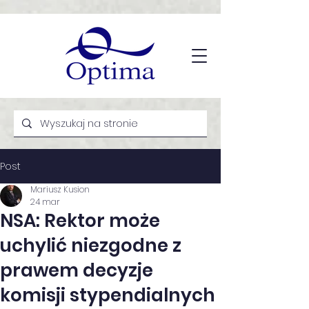
Post
Mariusz Kusion
24 mar
NSA: Rektor może
uchylić niezgodne z
prawem decyzje
komisji stypendialnych