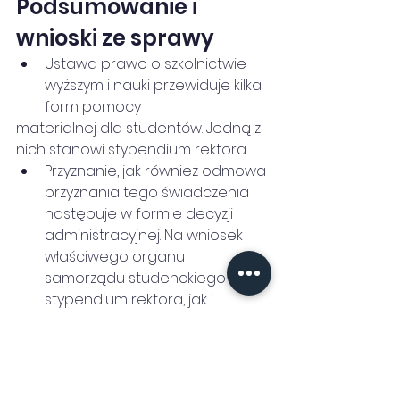
Podsumowanie i 
wnioski ze sprawy
Ustawa prawo o szkolnictwie 
wyższym i nauki przewiduje kilka 
form pomocy
materialnej dla studentów. Jedną z 
nich stanowi stypendium rektora.
Przyznanie, jak również odmowa 
przyznania tego świadczenia 
następuje w formie decyzji 
administracyjnej. Na wniosek 
właściwego organu 
samorządu studenckiego 
stypendium rektora, jak i 
pozostałe świadczenia 
pomocy materialnej mogą być 
przyznawane przez komisję 
stypendialną, a wnioski o 