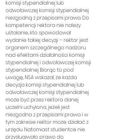
komisji stypendialnej lub 
odwoławczej komisji stypendialnej 
niezgodną z przepisami prawa. Do 
kompetencji rektora nie należy 
ustalanie, kto spowodował 
wydanie takiej decyzji – rektor jest 
organem szczególnego nadzoru 
nad efektami działalności komisji 
stypendialnej i odwoławczej komisji 
stypendialnej. Biorąc to pod 
uwagę, NSA wskazał, że każda 
decyzja komisji stypendialnej lub 
odwoławczej komisji stypendialnej 
może być przez rektora danej 
uczelni uchylona, jeżeli jest
niezgodna z przepisami prawa i w 
tym zakresie rektor może działać z 
urzędu. Natomiast studentce nie 
przysługiwało prawo do 