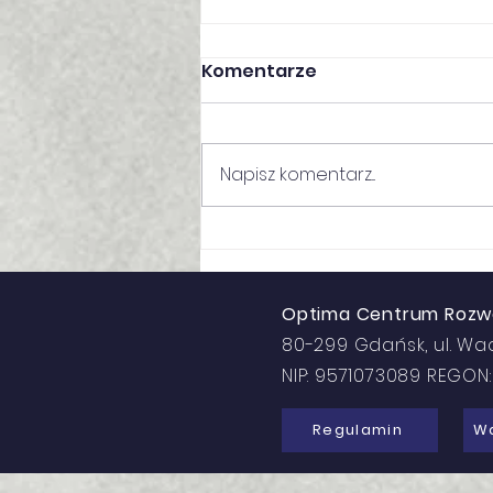
Komentarze
Napisz komentarz...
Jawność i równość
wynagrodzeń w uczelni –
nowe obowiązki
Optima Centrum Rozwoj
pracodawców i
80-299 Gdańsk, ul. Wa
przygotowanie do
NIP: 9571073089 REGO
wymogów UE
Regulamin
Wa