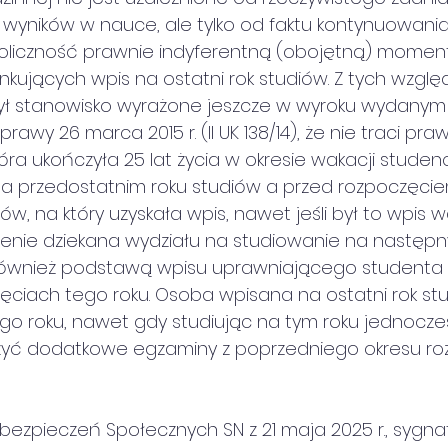
wyników w nauce, ale tylko od faktu kontynuowania
oliczność prawnie indyferentną (obojętną) moment 
ujących wpis na ostatni rok studiów. Z tych wzgl
ył stanowisko wyrażone jeszcze w wyroku wydanym
awy 26 marca 2015 r. (II UK 138/14), że nie traci pra
óra ukończyła 25 lat życia w okresie wakacji studen
na przedostatnim roku studiów a przed rozpoczęcie
ów, na który uzyskała wpis, nawet jeśli był to wpis 
nie dziekana wydziału na studiowanie na następn
również podstawą wpisu uprawniającego studenta
ęciach tego roku. Osoba wpisana na ostatni rok st
go roku, nawet gdy studiując na tym roku jednocześ
zyć dodatkowe egzaminy z poprzedniego okresu roz
Ubezpieczeń Społecznych SN z 21 maja 2025 r., sygnat