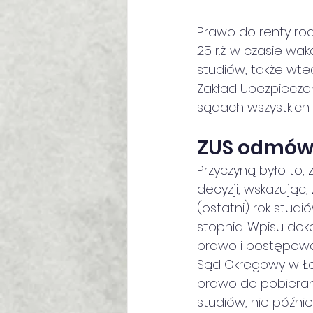
Prawo do renty rod
25 r.ż. w czasie wa
studiów, także wte
Zakład Ubezpiecze
sądach wszystkich 
ZUS odmówi
Przyczyną było to, 
decyzji, wskazując,
(ostatni) rok studi
stopnia. Wpisu do
prawo i postępowan
Sąd Okręgowy w Łod
prawo do pobierani
studiów, nie później