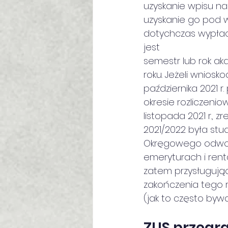
uzyskanie wpisu na 
uzyskanie go pod w
dotychczas wypłac
jest
semestr lub rok ak
roku. Jeżeli wniosk
października 2021
okresie rozliczeni
listopada 2021 r., 
2021/2022 była stu
Okręgowego odwołują
emeryturach i renta
zatem przysługują
zakończenia tego ro
(jak to często bywa
ZUS przegrał