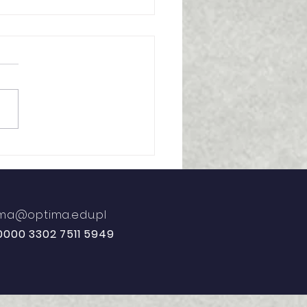
ima na I Forum
ktyków
wersytetów
opejskich w Poznaniu
tima@optima.edu.pl
0000 3302 7511 5949