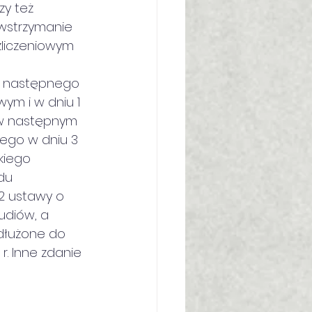
zy też 
 wstrzymanie 
liczeniowym 
ia następnego 
wym i w dniu 1 
 w następnym 
ego w dniu 3 
kiego 
du 
 2 ustawy o 
udiów, a 
dłużone do 
r. Inne zdanie 