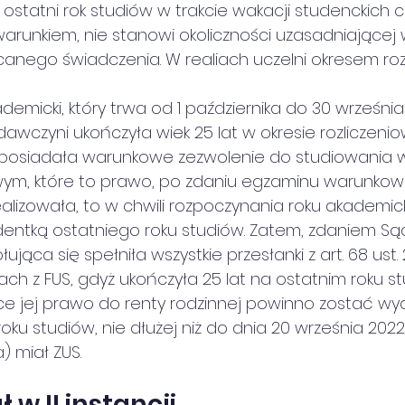
ostatni rok studiów w trakcie wakacji studenckich c
arunkiem, nie stanowi okoliczności uzasadniającej
anego świadczenia. W realiach uczelni okresem roz
ademicki, który trwa od 1 października do 30 wrześn
odawczyni ukończyła wiek 25 lat w okresie rozliczenio
 r. posiadała warunkowe zezwolenie do studiowania
owym, które to prawo, po zdaniu egzaminu warunkow
zrealizowała, to w chwili rozpoczynania roku akademic
dentką ostatniego roku studiów. Zatem, zdaniem Są
ca się spełniła wszystkie przesłanki z art. 68 ust.
ch z FUS, gdyż ukończyła 25 lat na ostatnim roku st
ce jej prawo do renty rodzinnej powinno zostać wy
ku studiów, nie dłużej niż do dnia 20 września 2022 
) miał ZUS. 
 w II instancji