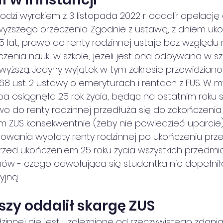
dzi wyrokiem z 3 listopada 2022 r. oddalił apelację
ższego orzeczenia. Zgodnie z ustawą, z dniem uko
 lat, prawo do renty rodzinnej ustaje bez względu na
zenia nauki w szkole, jeżeli jest ona odbywana w sz
wyższą. Jedyny wyjątek w tym zakresie przewidziano
8 ust. 2 ustawy o emeryturach i rentach z FUS. W m
soba osiągnęła 25 rok życia, będąc na ostatnim roku 
awo do renty rodzinnej przedłuża się do zakończenia
 ZUS konsekwentnie (żeby nie powiedzieć uparcie)
owania wypłaty renty rodzinnej po ukończeniu prze
 przed ukończeniem 25 roku życia wszystkich przedmi
ów - czego odwołująca się studentka nie dopełniła
yjną.
zy oddalił skargę ZUS
zinnej nie jest uzależnione od rzeczywistego zdan