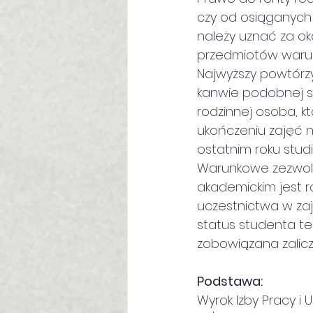
czy od osiąganych 
należy uznać za ok
przedmiotów warunk
Najwyższy powtórz
kanwie podobnej spr
rodzinnej osoba, kt
ukończeniu zajęć 
ostatnim roku studi
Warunkowe zezwole
akademickim jest 
uczestnictwa w zaj
status studenta te
zobowiązana zalic
Podstawa:
Wyrok Izby Pracy i 