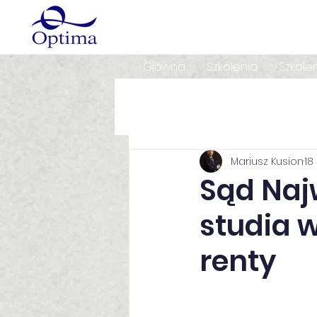
Główna
Szkolenia
Szkole
Mariusz Kusion
18
Sąd Naj
studia 
renty