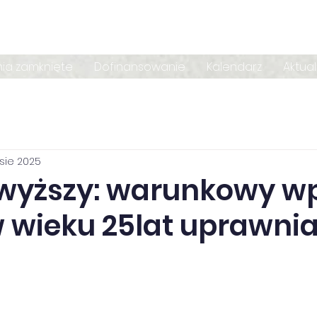
nia zamknięte
Dofinansowanie
Kalendarz
Aktua
 sie 2025
wyższy: warunkowy wp
w wieku 25lat uprawni