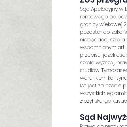
Sąd Apelacyjny w Ło
rentowego od powy
granicy wiekowej 25
pozostał do zakońc
niebędącej szkołą 
wspomnianym art. 6
przepisu, jeżeli o
szkole wyższej, pr
studiów. Tymczasem
warunkiem kontynu
lat jest zaliczenie
wszystkich egzamin
złożył skargę kasac
Sąd Najwyżs
Prawo do renty rod