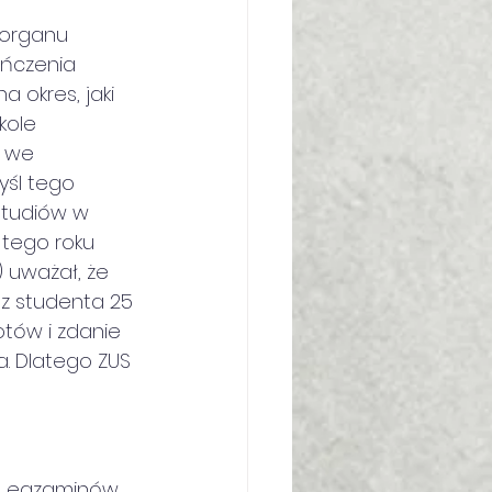
 organu 
ńczenia 
 okres, jaki 
kole
 we 
yśl tego 
studiów w 
 tego roku 
 uważał, że 
z studenta 25 
otów i zdanie 
. Dlatego ZUS 
ia egzaminów 