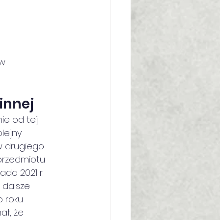
 w
innej
ie od tej 
lejny 
ów drugiego 
przedmiotu 
da 2021 r.
 dalsze 
 roku 
ał, że 