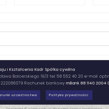
Cudzoziemcy na
Opt
uczelniach: co zmieniły
Pra
przepisy z kwietnia i
Uni
u i Kształcenia Kadr Spółka cywilna
maja 2026 r.
Eur
cława Balcerskiego 19/3 tel. 58 552 40 20 e-mail: op
N: 222066079 Rachunek bankowy
mBank 88 1140 2004 
runki uczestnictwa
Polityka prywatności
Copyright © optima.edu.pl Wszystkie prawa zastrzeżone