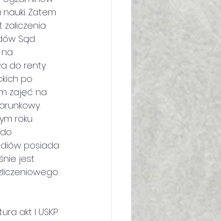
 nauki. Zatem 
zaliczenia 
ędów Sąd 
 na
wa do renty 
ckich po 
m zajęć na 
warunkowy. 
ym roku 
 do
udiów posiada 
nie jest 
liczeniowego.
ura akt I USKP 