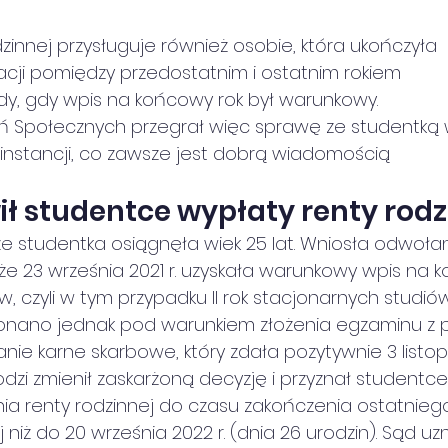
zinnej przysługuje również osobie, która ukończyła
kacji pomiędzy przedostatnim i ostatnim rokiem
dy, gdy wpis na końcowy rok był warunkowy.
ń Społecznych przegrał więc sprawę ze studentką
instancji, co zawsze jest dobrą wiadomością
ł studentce wypłaty renty rodz
że studentka osiągnęła wiek 25 lat. Wniosła odwołan
 że 23 września 2021 r. uzyskała warunkowy wpis na ko
ów, czyli w tym przypadku II rok stacjonarnych studi
konano jednak pod warunkiem złożenia egzaminu z 
ie karne skarbowe, który zdała pozytywnie 3 listopa
zi zmienił zaskarżoną decyzję i przyznał studentce
a renty rodzinnej do czasu zakończenia ostatniego
 niż do 20 września 2022 r. (dnia 26 urodzin). Sąd uzn