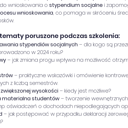
 do wnioskowania o 
stypendium socjalne
 i zapomo
rocesu wnioskowania
, co pomaga w skróceniu śre
osków.
 tematy poruszone podczas szkolenia:
awania stypendiów socjalnych
 – dla kogo są przez
wprowadzono w 2024 roku?
wy
 – jak zmiana progu wpływa na możliwość otrzy
strów
 – praktyczne wskazówki i omówienie kontrowe
nych z liczbą semestrów.
zwiększonej wysokości
 – kiedy jest możliwe?
 materialna studentów
 – tworzenie wewnętrznych
p. oświadczeń o dochodach niepodlegających op
d
 – jak postępować w przypadku deklaracji zerow
a?