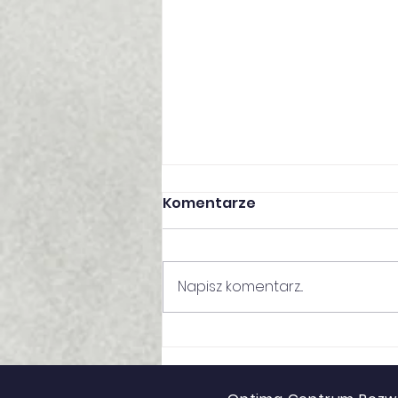
Komentarze
Napisz komentarz...
Zdrowie psychiczne
studentów i
pracowników uczelni –