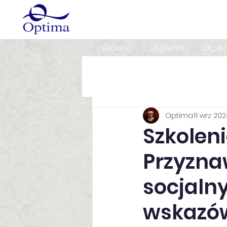
Główna
Szkolenia
Szkole
Optima
11 wrz 20
Szkolen
Przyzna
socjaln
wskazó