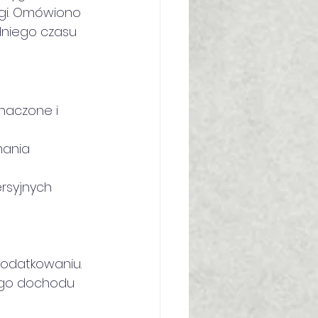
gi. Omówiono 
dniego czasu 
naczone i 
mania 
rsyjnych 
 
odatkowaniu.
ego dochodu 