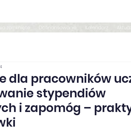
nia zamknięte
Dofinansowanie
Kalendarz
Aktua
24
ie dla pracowników ucz
wanie stypendiów
ych i zapomóg – prakt
wki