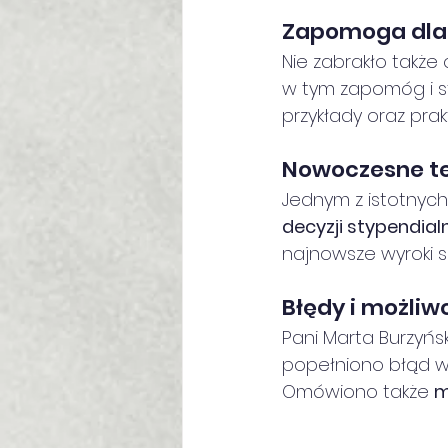
Zapomoga dla
Nie zabrakło takż
w tym zapomóg i s
przykłady oraz prak
Nowoczesne te
Jednym z istotnych
decyzji stypendial
najnowsze wyroki 
Błędy i możliw
Pani Marta Burzyńs
popełniono błąd w 
Omówiono także 
m