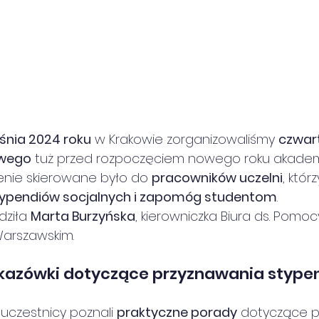
śnia 2024 roku
 w Krakowie zorganizowaliśmy 
czwart
owego
 tuż przed rozpoczęciem nowego roku akadem
enie skierowane było do 
pracowników uczelni
, któr
ypendiów socjalnych i zapomóg studentom
.
ziła 
Marta Burzyńska
, kierowniczka Biura ds. Pomoc
Warszawskim.
kazówki dotyczące przyznawania stype
 uczestnicy poznali 
praktyczne porady
 dotyczące 