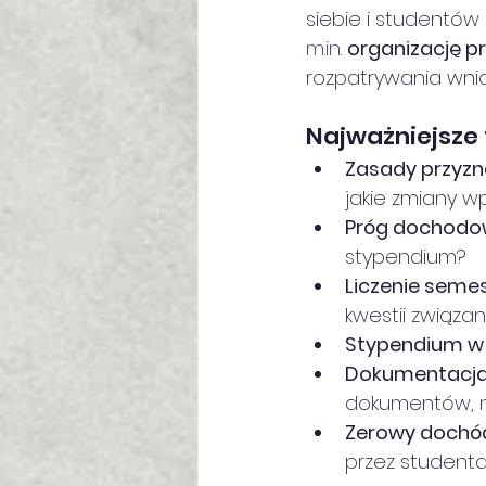
siebie i studentów
m.in
. 
organizację p
rozpatrywania wni
Najważniejsze
Zasady przyzn
jakie zmiany 
Próg dochodo
stypendium?
Liczenie seme
kwestii związa
Stypendium w 
Dokumentacja
dokumentów, n
Zerowy dochó
przez student