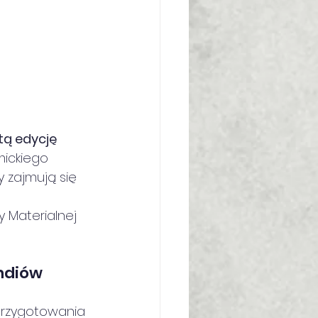
ą edycję 
ickiego 
zy zajmują się 
y Materialnej 
ndiów 
przygotowania 