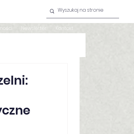
lności
Newsletter
Kontakt
elni:
yczne