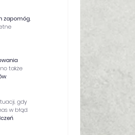
m zapomóg
, 
etne 
owania 
no także 
tów
.
uacji, gdy 
as w błąd. 
dczeń
.