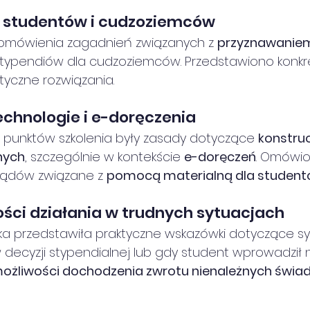
 studentów i cudzoziemców
e omówienia zagadnień związanych z 
przyznawanie
typendiów dla cudzoziemców. Przedstawiono konkr
tyczne rozwiązania.
chnologie i e-doręczenia
 punktów szkolenia były zasady dotyczące 
konstru
nych
, szczególnie w kontekście 
e-doręczeń
. Omówio
sądów związane z 
pomocą materialną dla studen
ości działania w trudnych sytuacjach
ka przedstawiła praktyczne wskazówki dotyczące syt
decyzji stypendialnej lub gdy student wprowadził n
ożliwości dochodzenia zwrotu nienależnych świa