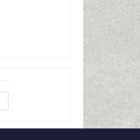
ność i równość
agrodzeń w uczelni –
e obowiązki