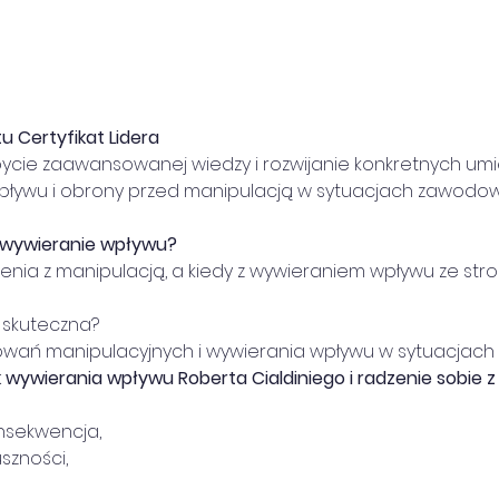
u Certyfikat Lidera
ycie zaawansowanej wiedzy i rozwijanie konkretnych umie
ływu i obrony przed manipulacją w sytuacjach zawodow
i wywieranie wpływu?
nienia z manipulacją, a kiedy z wywieraniem wpływu ze st
st skuteczna?
chowań manipulacyjnych i wywierania wpływu w sytuacjac
wywierania wpływu Roberta Cialdiniego i radzenie sobie z 
onsekwencja,
uszności,