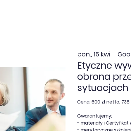
nia zamknięte
Dofinansowanie
Kalendarz
Aktua
pon., 15 kwi
  |  
Goo
Etyczne wy
obrona prz
sytuacjac
Cena: 600 zł netto, 738 
Gwarantujemy:
- materiały i Certyfikat 
- merytoryczne szkoleni