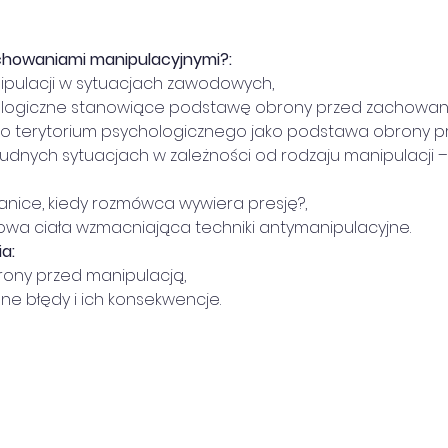
achowaniami manipulacyjnymi?:
nipulacji w sytuacjach zawodowych,
hologiczne stanowiące podstawę obrony przed zachowani
ego terytorium psychologicznego jako podstawa obrony p
 trudnych sytuacjach w zależności od rodzaju manipulacji 
 granice, kiedy rozmówca wywiera presję?,
 mowa ciała wzmacniająca techniki antymanipulacyjne.
a:
brony przed manipulacją,
iane błędy i ich konsekwencje.