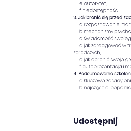
     e. autorytet,
     f. niedostępność.
3.
Jak bronić się przed z
     a. rozpoznawanie ma
     b. mechanizmy psyc
     c. świadomość swoj
     d. jak zareagować w
zaradczych,
     e. jak obronić swoje
     f. autoprezentacja i
4.
Podsumowanie szkoleni
     a. kluczowe zasady o
     b. najczęściej popełn
Udostępnij