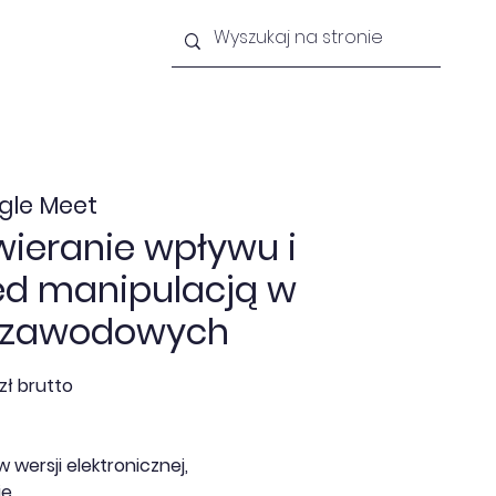
lności
Newsletter
Kontakt
gle Meet
wieranie wpływu i
ed manipulacją w
h zawodowych
zł brutto
w wersji elektronicznej,
e,