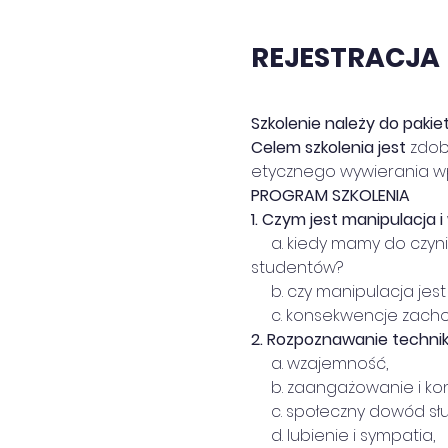
REJESTRACJA
Szkolenie należy do pakiet
Celem szkolenia jest
 zdob
etycznego wywierania wp
PROGRAM SZKOLENIA
1.
Czym jest manipulacja 
     a. kiedy mamy do czy
studentów?
     b. czy manipulacja je
     c. konsekwencje za
2.
Rozpoznawanie technik 
     a. wzajemność,
     b. zaangażowanie i k
     c. społeczny dowód sł
     d. lubienie i sympatia,