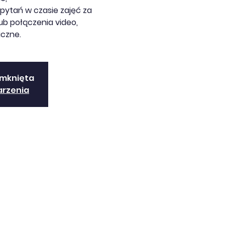
pytań w czasie zajęć za
b połączenia video,
iczne.
amknięta
arzenia