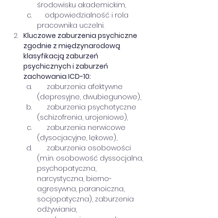
środowisku akademickim,
    odpowiedzialność i rola 
pracownika uczelni.
Kluczowe zaburzenia psychiczne 
zgodnie z międzynarodową 
klasyfikacją zaburzeń 
psychicznych i zaburzeń 
zachowania ICD-10:
     zaburzenia afektywne 
(depresyjne, dwubiegunowe),
     zaburzenia psychotyczne 
(schizofrenia, urojeniowe),
     zaburzenia nerwicowe 
(dysocjacyjne, lękowe),
     zaburzenia osobowości 
(m.in. osobowość dyssocjalna, 
psychopatyczna, 
narcystyczna, bierno-
agresywna, paranoiczna, 
socjopatyczna), zaburzenia 
odżywiania,