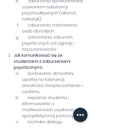
     zaburzenia spowodowane 
używaniem substancji 
psychoaktywnych (alkohol, 
narkotyki),
     zaburzenia zachowania 
osób dorosłych,
     odróżnianie zaburzeń 
psychicznych od agresji i 
roszczeniowości.
Jak komunikować się ze 
studentami z zaburzeniami 
psychicznymi:
     budowanie atmosfery 
opartej na tolerancji, 
otwartości, bezpieczeństwie i 
zaufaniu,
     wsparcie studenta i 
informowanie o 
możliwościach uzyskania 
specjalistycznej pomocy,
     technika dialogu 
wyciszającego i 