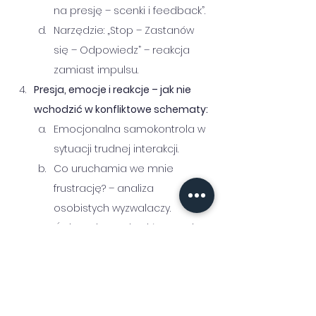
na presję – scenki i feedback”.
Narzędzie: „Stop – Zastanów 
się – Odpowiedz” – reakcja 
zamiast impulsu.
Presja, emocje i reakcje – jak nie 
wchodzić w konfliktowe schematy:
Emocjonalna samokontrola w 
sytuacji trudnej interakcji.
Co uruchamia we mnie 
frustrację? – analiza 
osobistych wyzwalaczy.
Ćwiczenie: „Rozbroić sytuację 
– scenariusze trudnych 
rozmów”.
Narzędzie: „Neutralizacja” – jak 
zachować spokój i 