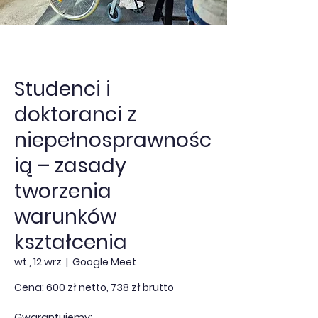
Studenci i
doktoranci z
niepełnosprawnośc
ią – zasady
tworzenia
warunków
kształcenia
wt., 12 wrz
  |  
Google Meet
Cena: 600 zł netto, 738 zł brutto
Gwarantujemy: