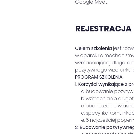
Google Meet
REJESTRACJA
Celem szkolenia
 jest roz
w oparciu o mechanizmy 
wzmacniającej długofalo
pozytywnego wizerunku b
PROGRAM SZKOLENIA
1.
Korzyści wynikające z pr
     a. budowanie pozyty
     b. wzmacnianie długof
     c. podnoszenie własnej
     d. specyfika komunika
     e. 5 najczęściej pope
2.
Budowanie pozytywnego