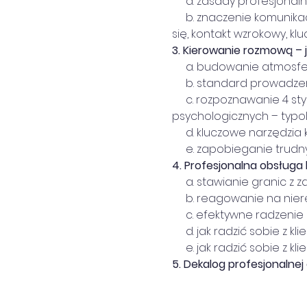
     a. zasady profesjonal
     b. znaczenie komunik
się, kontakt wzrokowy, kl
3.
Kierowanie rozmową – j
     a. budowanie atmosf
     b. standard prowadz
     c. rozpoznawanie 4 
psychologicznych – typo
     d. kluczowe narzędz
     e. zapobieganie trud
4.
Profesjonalna obsługa 
     a. stawianie granic z
     b. reagowanie na ni
     c. efektywne radzen
     d. jak radzić sobie z
     e. jak radzić sobie z 
5.
Dekalog profesjonalnej 