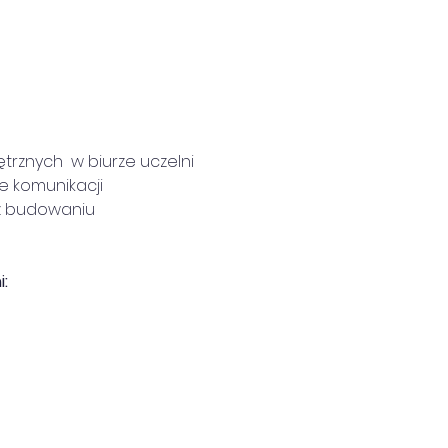
trznych  w biurze uczelni 
 komunikacji 
z budowaniu 
: