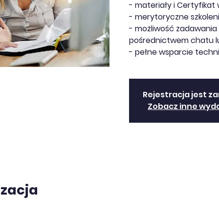
- materiały i Certyfikat 
- merytoryczne szkoleni
- możliwość zadawania 
pośrednictwem chatu lu
- pełne wsparcie techn
Rejestracja jest z
Zobacz inne wyd
izacja
0