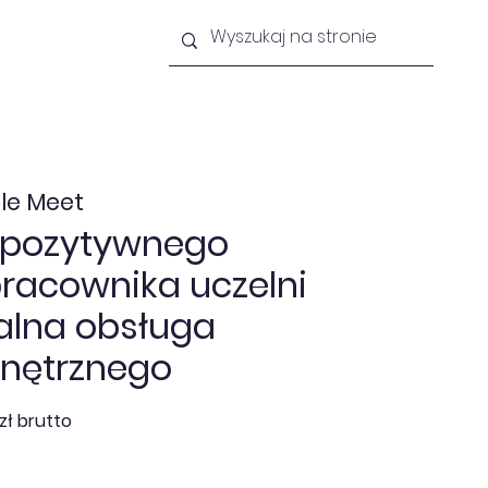
lności
Newsletter
Kontakt
le Meet
 pozytywnego
racownika uczelni
alna obsługa
wnętrznego
zł brutto