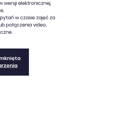
w wersji elektronicznej,
e,
pytań w czasie zajęć za
b połączenia video,
iczne.
amknięta
arzenia