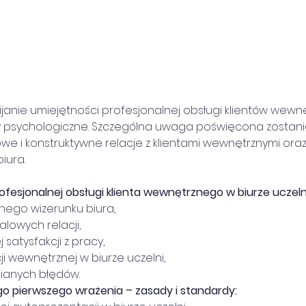
wijanie umiejętności profesjonalnej obsługi klientów wewnę
psychologiczne. Szczególna uwaga poświęcona zostanie
we i konstruktywne relacje z klientami wewnętrznymi ora
iura.
ofesjonalnej obsługi klienta wewnętrznego w biurze uczelni
wnego wizerunku biura,
alowych relacji,
 satysfakcji z pracy,
cji wewnętrznej w biurze uczelni,
łnianych błędów.
 pierwszego wrażenia – zasady i standardy: