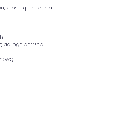
osu, sposób poruszania 
h,
ę do jego potrzeb 
zmową,