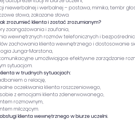
nej autoprezentacji w biurze uczelni,
acji niewerbalnej i werbalnej – postawa, mimika, tembr gł
uczowe słowa, zakazane słowa.
ak zrozumieć klienta i zostać zrozumianym?
ery zaangażowania i zaufania,
enia wewnętrznych rozmów telefonicznych i bezpośrednic
stylów zachowania klienta wewnętrznego i dostosowanie si
logia Junga-Marstona,
ia komunikacyjne umożliwiające efektywne zarządzanie ro
nym sytuacjom.
klienta w trudnych sytuacjach:
 zadbaniem o relację,
erealne oczekiwania klienta roszczeniowego,
ie sobie z emocjami klienta zdenerwowanego,
 klientem rozmownym,
klientem milczącym.
obsługi klienta wewnętrznego w biurze uczelni.