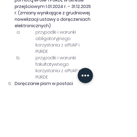
pomocą ePUAP i PURDE w okresie 
przejściowym 1.01.2024 r. – 31.12.2025 
r. (zmiany wynikające z grudniowej 
nowelizacji ustawy o doręczeniach 
elektronicznych)
przypadki i warunki 
obligatoryjnego 
korzystania z ePUAP i 
PURDE
przypadki i warunki 
fakultatywnego 
korzystania z ePUAP i 
PURDE
Doręczanie pism w postaci 
papierowej w okresie przejściowym 
1.01.2024 r. – 31.12.2025 r.
Zmiana hierarchii doręczeń w k.p.a.
Obowiązki organów administracji 
publicznej w zakresie doręczeń
Dowody doręczeń elektronicznych 
(wysłania, otrzymania, 
techniczne). 