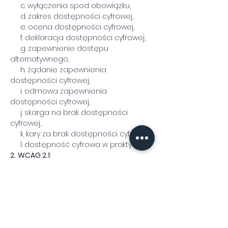
     c. wyłączenia spod obowiązku,
     d. zakres dostępności cyfrowej,
     e. ocena dostępności cyfrowej,
     f. deklaracja dostępności cyfrowej,
     g. zapewnienie dostępu 
alternatywnego,
     h. żądanie zapewnienia 
dostępności cyfrowej,
     i. odmowa zapewnienia 
dostępności cyfrowej,
     j. skarga na brak dostępności 
cyfrowej,
     k. kary za brak dostępności cyfrowej,
     l. dostępność cyfrowa w praktyce.
2.
WCAG 2.1:
     a. postrzegalność,
     b. funkcjonalność,
     c. zrozumiałość,
     d. solidność,
     e. aspekty praktyczne.
Trener: 
dr Norbert Szczęch