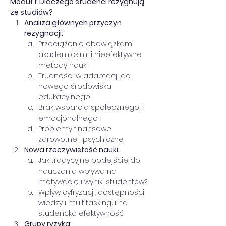
Moduł 1: Dlaczego studenci rezygnują 
ze studiów? 
Analiza głównych przyczyn 
rezygnacji:
Przeciążenie obowiązkami 
akademickimi i nieefektywne 
metody nauki.
Trudności w adaptacji do 
nowego środowiska 
edukacyjnego.
Brak wsparcia społecznego i 
emocjonalnego.
Problemy finansowe, 
zdrowotne i psychiczne.
Nowa rzeczywistość nauki:
Jak tradycyjne podejście do 
nauczania wpływa na 
motywację i wyniki studentów?
Wpływ cyfryzacji, dostępności 
wiedzy i multitaskingu na 
studencką efektywność.
Grupy ryzyka: