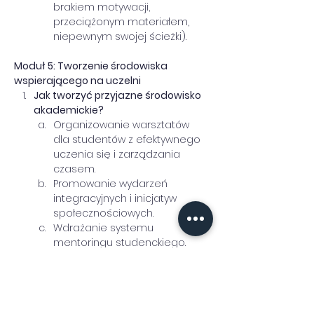
brakiem motywacji, 
przeciążonym materiałem, 
niepewnym swojej ścieżki).
Moduł 5: Tworzenie środowiska 
wspierającego na uczelni 
Jak tworzyć przyjazne środowisko 
akademickie?
Organizowanie warsztatów 
dla studentów z efektywnego 
uczenia się i zarządzania 
czasem.
Promowanie wydarzeń 
integracyjnych i inicjatyw 
społecznościowych.
Wdrażanie systemu 
mentoringu studenckiego.
Wczesne reagowanie na kryzysy:
Jak skutecznie komunikować 
się między działami uczelni 
(dydaktyką, administracją, 