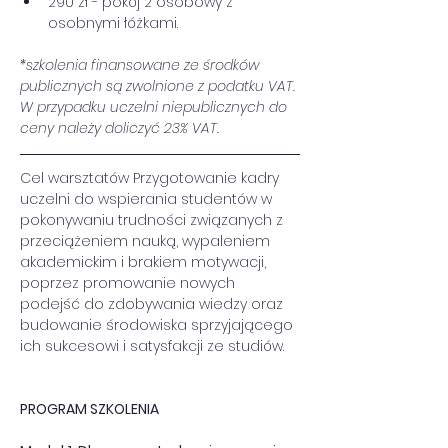
290 zł - pokój 2 osobowy z 
osobnymi łóżkami. 
*szkolenia finansowane ze środków 
publicznych są zwolnione z podatku VAT. 
W przypadku uczelni niepublicznych do 
ceny należy doliczyć 23% VAT.
Cel warsztatów Przygotowanie kadry 
uczelni do wspierania studentów w 
pokonywaniu trudności związanych z 
przeciążeniem nauką, wypaleniem 
akademickim i brakiem motywacji, 
poprzez promowanie nowych 
podejść do zdobywania wiedzy oraz 
budowanie środowiska sprzyjającego 
ich sukcesowi i satysfakcji ze studiów.
PROGRAM SZKOLENIA