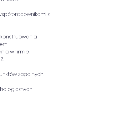
 współpracownikami z 
y konstruowania 
em.
ia w firmie.
Z.
punktów zapalnych.
chologicznych 