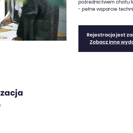
pośrednictwem chatu lu
- pełne wsparcie techn
Rejestracja jest z
Zobacz inne wyd
izacja
0