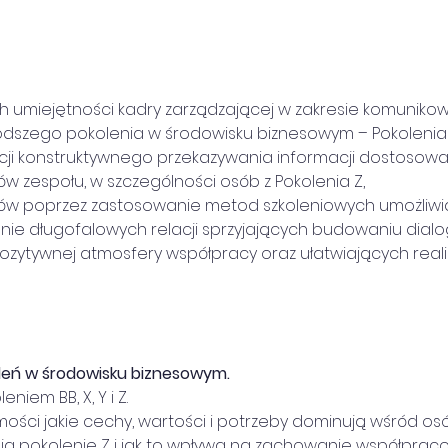
wych umiejętności kadry zarządzającej w zakresie komunikow
odszego pokolenia w środowisku biznesowym – Pokolenia 
encji konstruktywnego przekazywania informacji dostosow
w zespołu, w szczególności osób z Pokolenia Z,
ników poprzez zastosowanie metod szkoleniowych umożliwi
anie długofalowych relacji sprzyjających budowaniu dialo
zytywnej atmosfery współpracy oraz ułatwiających real
leń w środowisku biznesowym.
eniem BB, X, Y i Z.
omości jakie cechy, wartości i potrzeby dominują wśród osó
tałtują pokolenie Z i jak to wpływa na zachowanie współprac