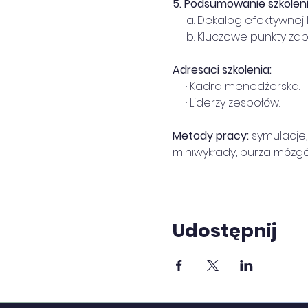
5.
Podsumowanie szkoleni
     a. Dekalog efektywnej
     b. Kluczowe punkty zap
Adresaci szkolenia:
     · Kadra menedżerska.
     · Liderzy zespołów.
Metody pracy: 
symulacje
miniwykłady, burza mózgó
Udostępnij