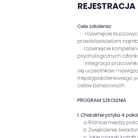
REJESTRACJA
Cele szkolenia:
     · rozwinięcie kluczo
przedstawicielami najmł
    · rozwinięcie kompet
psychologicznych członkó
     · integracja pracow
się uczestników i nawiąz
międzypokoleniowego, po
celów biznesowych.
PROGRAM SZKOLENIA
1.
Charakterystyka 4 poko
     a. Różnice między pokol
     b. Zwiększenie świad
     c. Jakie czynniki ksz