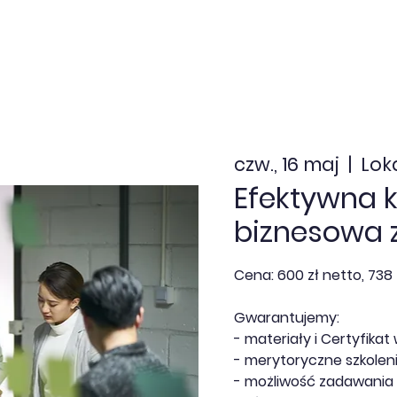
nia zamknięte
Dofinansowanie
Kalendarz
Aktua
czw., 16 maj
  |  
Lok
Efektywna 
biznesowa 
Cena: 600 zł netto, 738 
Gwarantujemy:
- materiały i Certyfikat 
- merytoryczne szkoleni
- możliwość zadawania 