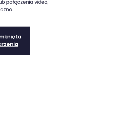
b połączenia video,
iczne.
amknięta
arzenia