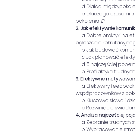
     d. Dialog międzypok
     e. Dlaczego czasami 
pokolenia Z?
2.
Jak efektywnie komunik
     a. Dobre praktyki na
ogłoszenia rekrutacyjne
     b. Jak budować komu
     c. Jak planować efe
     d. 5 najczęściej pop
     e. Profilaktyka trud
3.
Efektywne motywowanie
     a. Efektywny feedba
współpracowników z poko
     b. Kluczowe słowa i
     c. Rozwinięcie świad
4.
Analiza najczęściej poj
     a. Zebranie trudnych
     b. Wypracowanie stra