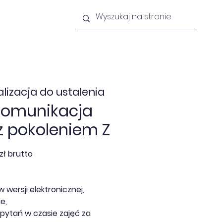
lności
Newsletter
Kontakt
alizacja do ustalenia
komunikacja
z pokoleniem Z
zł brutto
w wersji elektronicznej,
e,
pytań w czasie zajęć za