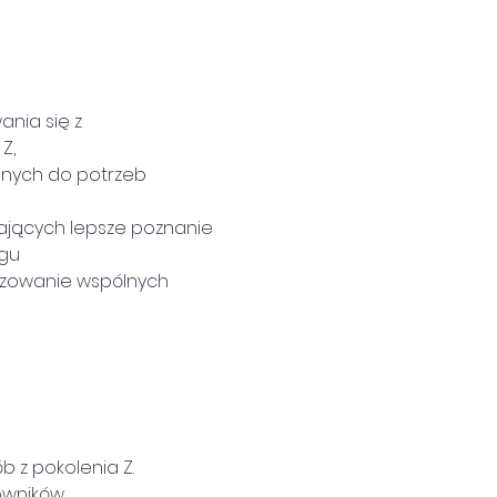
ania się z 
Z,
anych do potrzeb 
ających lepsze poznanie 
gu 
izowanie wspólnych 
b z pokolenia Z.
owników.