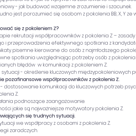
oleniowy - jak budować wzajemne zrozumienie i szacunek.
trudno jest porozumieć się osobom z pokolenia BB, X, Y ze
ować się z pokoleniem Z?
 etapie rekrutacji współpracowników z pokolenia Z – zasad
go i przeprowadzenia efektywnego spotkania z kandydat
nikaty pisemne kierowane do osób z najmłodszego pokolen
ktywne spotkania uwzględniając potrzeby osób z pokolenia 
ełnianych błędów  w komunikacji z pokoleniem Z.
nych sytuacji - określenie kluczowych międzypokoleniowych 
 pozafinansowe współpracowników z pokolenia Z.
ck - dostosowanie komunikacji do kluczowych potrzeb psy
lenia Z.
 działania podnoszące zaangażowanie.
omości jakie są najważniejsze motywatory pokolenia Z.
awiających się trudnych sytuacji.
 sytuacji we współpracy z osobami z pokolenia Z.
tegii zaradczych.