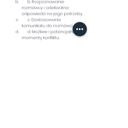
     b. Rozpoznawanie 
rozmówcy i adekwatne 
odpowiedzi na jego potrzeby.
     c. Dostosowanie 
komunikatu do rozmówcy.
     d. Możliwe i potencjalne 
momenty konfliktu.
Moduł: Komunikacja, która 
wzmacnia i motywuje:
     a. Elementy dialogu 
motywującego w komunikacji.
     b. Elementy TSR w 
komunikacji.
Moduł: Tak zwany trudny Klient 
(opcjonalnie po rozpoznaniu 
potrzeb ten moduł można 
zmodyfikować):
     a. Trudne zagadnienia w 
komunikacji: roszczeniowość, 
agresja, nadużycie i 
przekraczanie granic – 
rozpoznawanie i reagowanie.