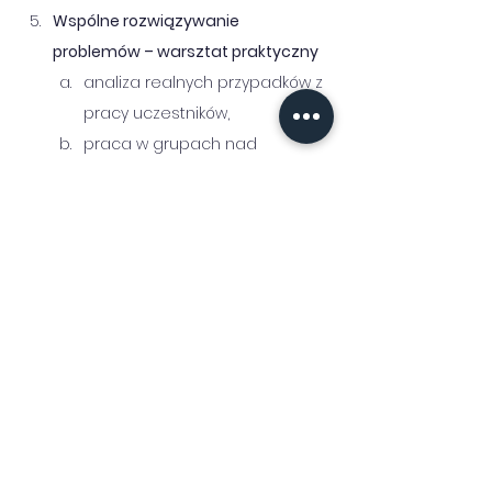
Wspólne rozwiązywanie 
problemów – warsztat praktyczny
analiza realnych przypadków z 
pracy uczestników,
praca w grupach nad 
wyzwaniami komunikacyjnymi,
wspólne wypracowanie 
rozwiązań,
udzielanie informacji zwrotnej i 
refleksja nad praktyką,
rekomendacje do wdrożenia.
Dobre praktyki w codziennej 
komunikacji i współpracy
zestaw praktycznych zasad 
komunikacji administracyjnej z 
kadrą akademicką,