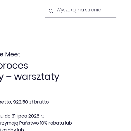
lności
Newsletter
Kontakt
e Meet
proces
 – warsztaty
etto, 922,50 zł brutto
 do 31 lipca 2026 r.:
trzymają Państwo 10% rabatu lub
j osoby lub