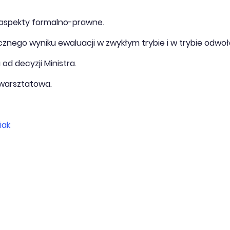
aspekty formalno-prawne.
znego wyniku ewaluacji w zwykłym trybie i w trybie odwo
d decyzji Ministra.
warsztatowa.
iak