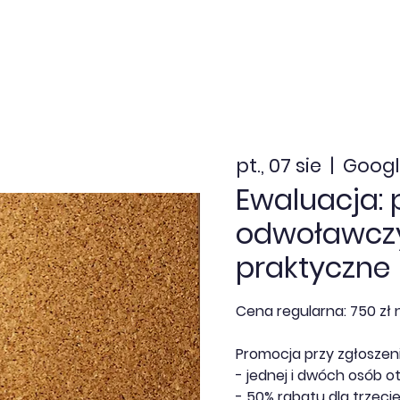
nia zamknięte
Dofinansowanie
Kalendarz
Aktua
pt., 07 sie
  |  
Googl
Ewaluacja: 
odwoławczy
praktyczne
Cena regularna: 750 zł n
Promocja przy zgłoszeniu
- jednej i dwóch osób o
- 50% rabatu dla trzecie