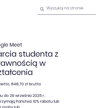
lności
Newsletter
Kontakt
gle Meet
rcia studenta z
rawnością w
ztałcenia
netto, 848,70 zł brutto
u do 29 września 2025 r.:
trzymają Państwo 10% rabatu lub
j osoby lub