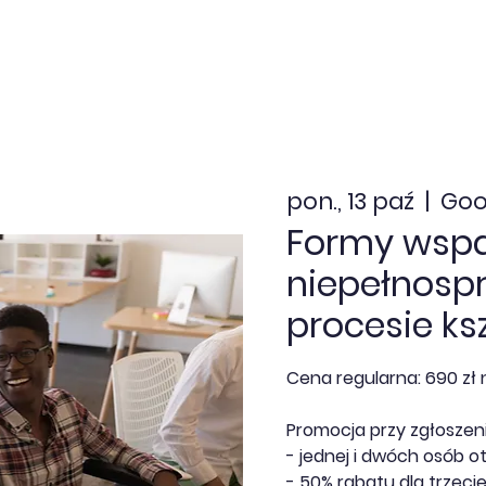
nia zamknięte
Dofinansowanie
Kalendarz
Aktua
pon., 13 paź
  |  
Goo
Formy wspa
niepełnosp
procesie ks
Cena regularna: 690 zł 
Promocja przy zgłoszeni
- jednej i dwóch osób o
- 50% rabatu dla trzecie