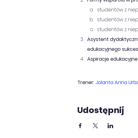
studentów z nie
studentów z nie
studentów z nie
Asystent dydaktyczn
edukacyjnego sukces
Aspiracje edukacyjne
Trener: 
Jolanta Anna Urb
Udostępnij