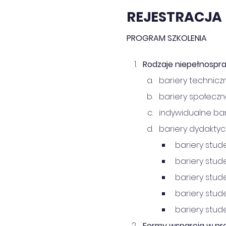
REJESTRACJA
PROGRAM SZKOLENIA
Rodzaje niepełnospraw
bariery technicz
bariery społeczn
indywidualne bar
bariery dydaktyc
bariery stu
bariery stud
bariery stud
bariery stude
bariery stud
Formy wsparcia w pro