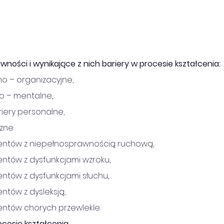
ności i wynikające z nich bariery w procesie kształcenia:
no – organizacyjne,
o – mentalne,
iery personalne,
zne:
dentów z niepełnosprawnością ruchową,
entów z dysfunkcjami wzroku,
entów z dysfunkcjami słuchu,
ntów z dysleksją,
entów chorych przewlekle.
cesie kształcenia.