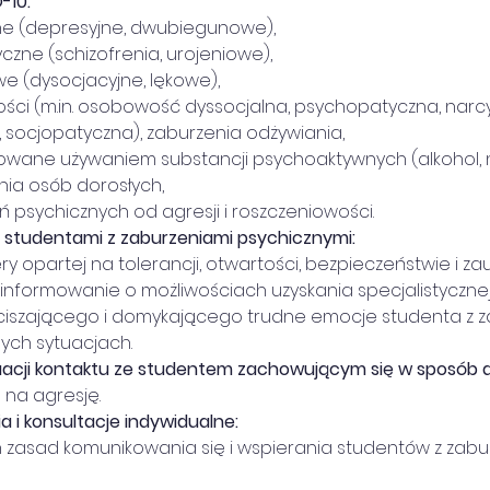
-10:
ywne (depresyjne, dwubiegunowe),
yczne (schizofrenia, urojeniowe),
owe (dysocjacyjne, lękowe),
wości (m.in. osobowość dyssocjalna, psychopatyczna, narc
 socjopatyczna), zaburzenia odżywiania,
dowane używaniem substancji psychoaktywnych (alkohol, na
ania osób dorosłych,
eń psychicznych od agresji i roszczeniowości.
e studentami z zaburzeniami psychicznymi:
ry opartej na tolerancji, otwartości, bezpieczeństwie i zau
a i informowanie o możliwościach uzyskania specjalistyczn
 wyciszającego i domykającego trudne emocje studenta z 
nych sytuacjach.
uacji kontaktu ze studentem zachowującym się w sposób 
a na agresję.
 i konsultacje indywidualne:
ych zasad komunikowania się i wspierania studentów z zabu