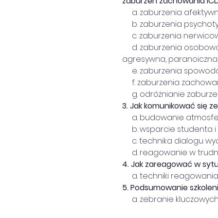
zaburzeń zachowania ICD
     a. zaburzenia afekt
     b. zaburzenia psychot
     c. zaburzenia nerwic
     d. zaburzenia osobo
agresywna, paranoiczna,
     e. zaburzenia spowo
     f. zaburzenia zachow
     g. odróżnianie zaburz
3. Jak komunikować się z
     a. budowanie atmosfe
     b. wsparcie student
     c. technika dialogu
     d. reagowanie w trud
4. Jak zareagować w syt
     a. techniki reagowani
5. Podsumowanie szkolenia
     a. zebranie kluczow