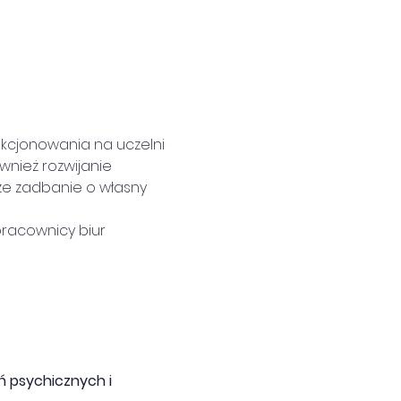
nkcjonowania na uczelni 
wnież rozwijanie 
że zadbanie o własny 
racownicy biur 
 psychicznych i 