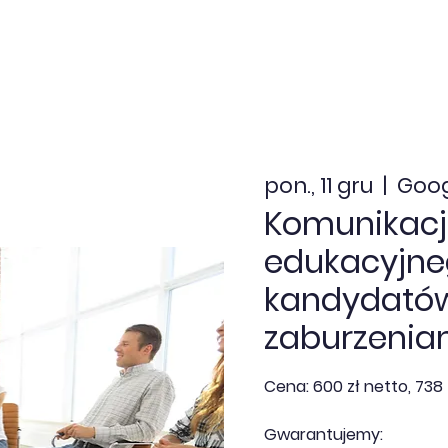
nia zamknięte
Dofinansowanie
Kalendarz
Aktua
pon., 11 gru
  |  
Goog
Komunikacj
edukacyjne
kandydatów
zaburzenia
Cena: 600 zł netto, 738 
Gwarantujemy: