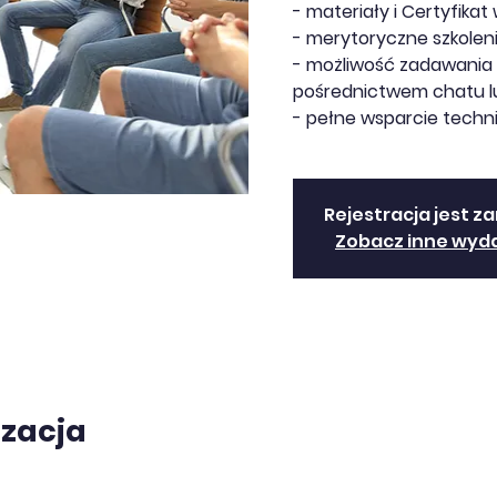
- materiały i Certyfikat 
- merytoryczne szkoleni
- możliwość zadawania 
pośrednictwem chatu lu
- pełne wsparcie techn
Rejestracja jest z
Zobacz inne wyd
izacja