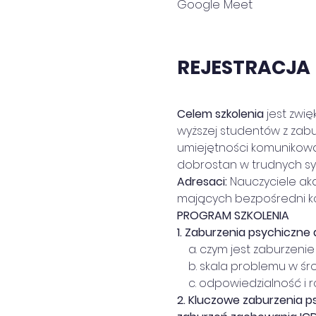
Google Meet
REJESTRACJA
Celem szkolenia
 jest zwi
wyższej studentów z zabu
umiejętności komunikowan
dobrostan w trudnych sy
Adresaci:
 Nauczyciele ak
mających bezpośredni ko
PROGRAM SZKOLENIA
1. Zaburzenia psychiczne 
    a. czym jest zaburzeni
    b. skala problemu w 
    c. odpowiedzialność i 
2. Kluczowe zaburzenia p