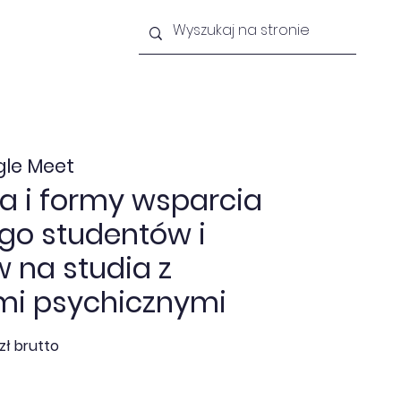
lności
Newsletter
Kontakt
le Meet
a i formy wsparcia
go studentów i
 na studia z
mi psychicznymi
zł brutto