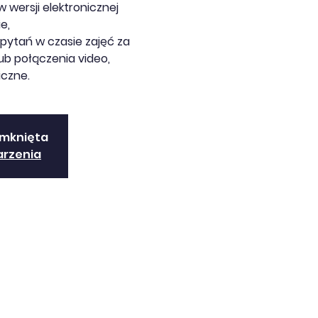
w wersji elektronicznej
e,
pytań w czasie zajęć za
b połączenia video,
iczne.
amknięta
arzenia