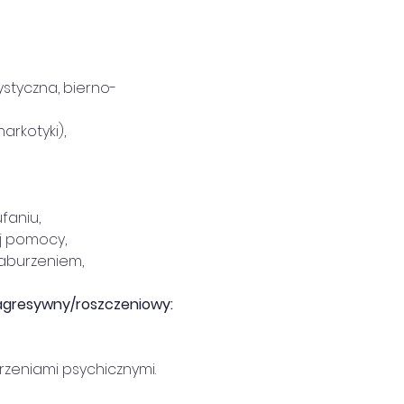
ystyczna, bierno-
rkotyki),
faniu,
ej pomocy,
zaburzeniem,
agresywny/roszczeniowy:
rzeniami psychicznymi.