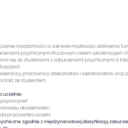
ększenie świadomości w zakresie możliwości ułatwienia fu
rzeniami psychicznymi. Kluczowym celem szkolenia jest ró
ia się ze studentami z zaburzeniami psychicznymi a tak
tuacjach.
ademiccy, pracownicy dziekanatów i sekretariatów oraz p
ntakt ze studentem.
a uczelnie:
e psychiczne?
środowisku akademickim,
rola pracownika uczelni.
sychiczne zgodnie z międzynarodową klasyfikacją zaburzeń