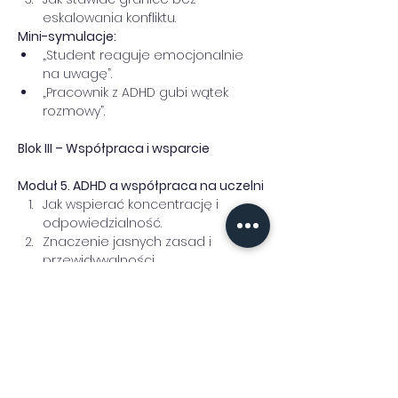
eskalowania konfliktu.
Mini-symulacje:
„Student reaguje emocjonalnie 
na uwagę”.
„Pracownik z ADHD gubi wątek 
rozmowy”.
Blok III – Współpraca i wsparcie 
Moduł 5. ADHD a współpraca na uczelni
Jak wspierać koncentrację i 
odpowiedzialność.
Znaczenie jasnych zasad i 
przewidywalności.
Rola pracownika uczelni – co 
pomaga, a co szkodzi.
Ćwiczenie:
Case study: „Różne style pracy?” – 
analiza sytuacji akademickiej.
Moduł 6. Podsumowanie i plan 