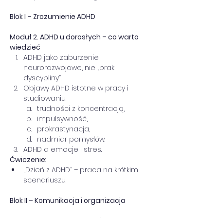
Blok I – Zrozumienie ADHD 
Moduł 2. ADHD u dorosłych – co warto 
wiedzieć
ADHD jako zaburzenie 
neurorozwojowe, nie „brak 
dyscypliny”.
Objawy ADHD istotne w pracy i 
studiowaniu:
trudności z koncentracją,
impulsywność,
prokrastynacja,
nadmiar pomysłów.
ADHD a emocje i stres.
Ćwiczenie
:
„Dzień z ADHD” – praca na krótkim 
scenariuszu.
Blok II – Komunikacja i organizacja 