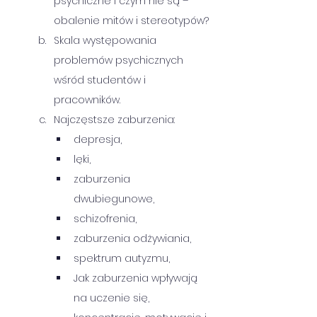
psychiczne i czym nie są – 
obalenie mitów i stereotypów?
Skala występowania 
problemów psychicznych 
wśród studentów i 
pracowników.
Najczęstsze zaburzenia:
depresja,
lęki,
zaburzenia 
dwubiegunowe,
schizofrenia,
zaburzenia odżywiania,
spektrum autyzmu,
Jak zaburzenia wpływają 
na uczenie się, 