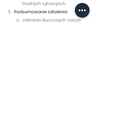
trudnych sytuacjach.
Podsumowanie szkolenia:
zebranie kluczowych zasad 
komunikowania się i 
wspierania studentów z 
zaburzeniami ze Spektrum 
Zaburzeń Autystycznych.
Celem szkolenia
 jest zwiększenie 
świadomości w zakresie możliwości 
ułatwienia funkcjonowania na uczelni 
studentom z zaburzeniami ze 
Spektrum Zaburzeń Autystycznych 
(ASD), głownie autyzmu i zespołu 
Aspergera. Kluczowym celem 
szkolenia jest rozwijanie umiejętności 