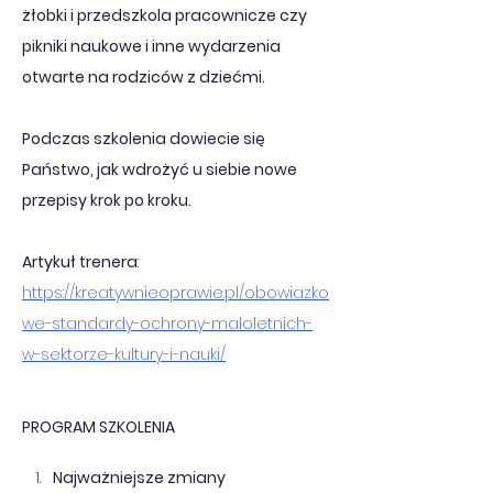
żłobki i przedszkola pracownicze czy 
pikniki naukowe i inne wydarzenia 
otwarte na rodziców z dziećmi. 
Podczas szkolenia dowiecie się 
Państwo, jak wdrożyć u siebie nowe 
przepisy krok po kroku.
Artykuł trenera
: 
https://kreatywnieoprawie.pl/obowiazko
we-standardy-ochrony-maloletnich-
w-sektorze-kultury-i-nauki/
PROGRAM SZKOLENIA 
Najważniejsze zmiany 