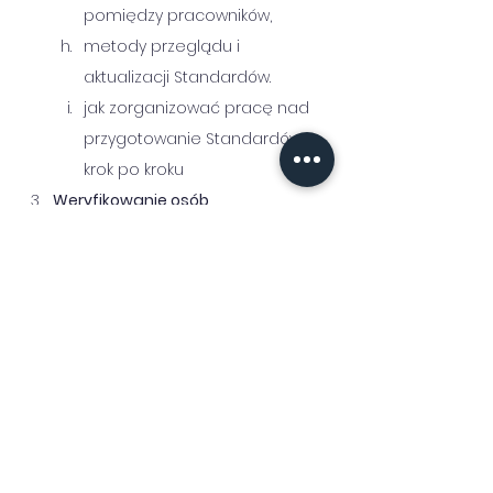
pomiędzy pracowników,
metody przeglądu i 
aktualizacji Standardów.
jak zorganizować pracę nad 
przygotowanie Standardów – 
krok po kroku
Weryfikowanie osób 
zatrudnianych do pracy z 
małoletnimi po 15 lutego 2024 r.:
wymagane dokumenty,
sprawdzenie kandydata do 
pracy w Rejestrze Pedofilów 
(wymagane dane, procedura),
obowiązkowa informacja z 
Krajowego Rejestru Karnego 
(jaki zakres, kogo obowiązuje, 