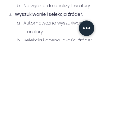
Narzędzia do analizy literatury.
Wyszukiwanie i selekcja źródeł.
Automatyczne wyszukiwanie 
literatury.
Selekcja i ocena jakości źródeł.
Przygotowanie struktury artykułu.
Narzędzia do tworzenia planu.
Organizacja treści.
Wypełnianie struktury treścią.
Generowanie tekstu za 
pomocą AI.
Parafrazowanie i poprawa 
jakości tekstu.
AI
 w detekcja.
Narzędzia do wykrywania AI 
plagiatów.