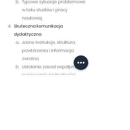
Typowe sytuacje problemowe 
w toku studiów i pracy 
naukowej.
Skuteczna komunikacja 
dydaktyczna
Jasne instrukcje, struktura, 
powtórzenia i informacja 
zwrotna.
Ustalanie zasad współpracy i 
reagowanie na trudności 
organizacyjne oraz 
emocjonalne.
Trudne sytuacje i granice wsparcia
Przeciążenie, wycofanie, 
impulsywność i napięcie 
emocjonalne.