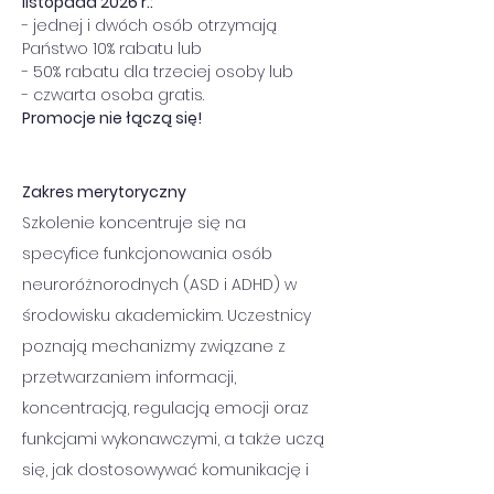
listopada 2026 r.:
- jednej i dwóch osób otrzymają 
Państwo 10% rabatu lub
- 50% rabatu dla trzeciej osoby lub
- czwarta osoba gratis.
Promocje nie łączą się!
Zakres merytoryczny
Szkolenie koncentruje się na 
specyfice funkcjonowania osób 
neuroróżnorodnych (ASD i ADHD) w 
środowisku akademickim. Uczestnicy 
poznają mechanizmy związane z 
przetwarzaniem informacji, 
koncentracją, regulacją emocji oraz 
funkcjami wykonawczymi, a także uczą 
się, jak dostosowywać komunikację i 