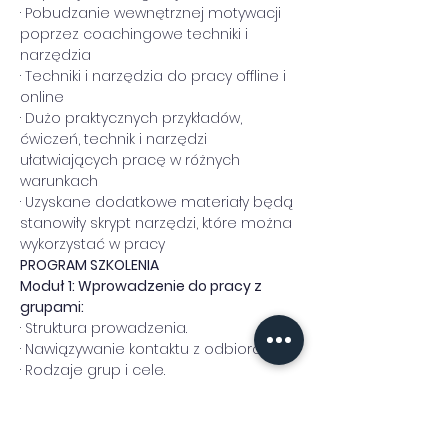
· Pobudzanie wewnętrznej motywacji 
poprzez coachingowe techniki i 
narzędzia
· Techniki i narzędzia do pracy offline i 
online
· Dużo praktycznych przykładów, 
ćwiczeń, technik i narzędzi 
ułatwiających pracę w różnych 
warunkach
· Uzyskane dodatkowe materiały będą 
stanowiły skrypt narzędzi, które można 
wykorzystać w pracy
PROGRAM SZKOLENIA
Moduł 1: Wprowadzenie do pracy z 
grupami:
· Struktura prowadzenia.
· Nawiązywanie kontaktu z odbiorcą.
· Rodzaje grup i cele.
Moduł 2: Praca procesowa i praca na 
celu:
· Dynamika pracy procesowej.