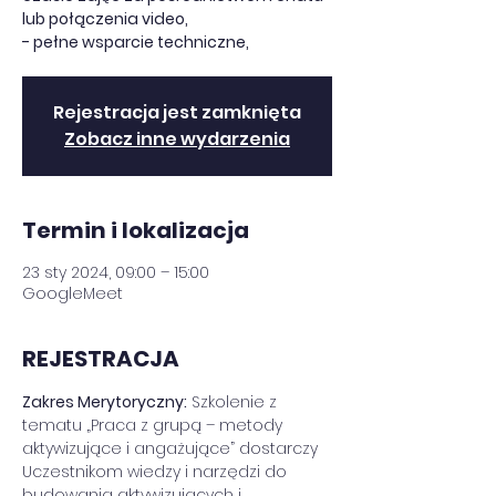
lub połączenia video,
- pełne wsparcie techniczne,
Rejestracja jest zamknięta
Zobacz inne wydarzenia
Termin i lokalizacja
23 sty 2024, 09:00 – 15:00
GoogleMeet
REJESTRACJA
Zakres Merytoryczny:
 Szkolenie z 
tematu „Praca z grupą – metody 
aktywizujące i angażujące” dostarczy 
Uczestnikom wiedzy i narzędzi do 
budowania aktywizujących i 