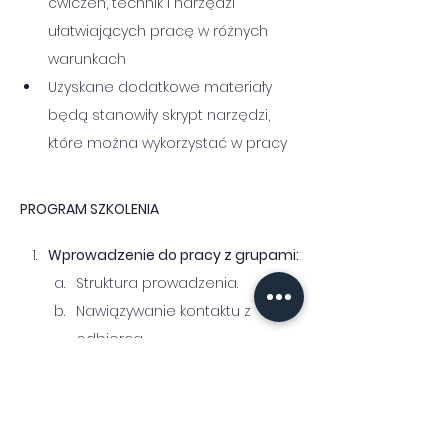
ćwiczeń, technik i narzędzi 
ułatwiających pracę w różnych 
warunkach
Uzyskane dodatkowe materiały 
będą stanowiły skrypt narzędzi, 
które można wykorzystać w pracy
PROGRAM SZKOLENIA
Wprowadzenie do pracy z grupami:
Struktura prowadzenia.
Nawiązywanie kontaktu z 
odbiorcą.
Rodzaje grup i cele.
Praca procesowa i praca na celu:
Dynamika pracy procesowej.