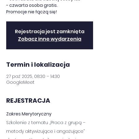
- czwarta osoba gratis.
Promocje nie łączą się!
Rejestracja jest zamknięta
Zobacz inne wydarzenia
Termin i lokalizacja
27 paź 2025, 08:30 – 14:30
GoogleMeet
REJESTRACJA
Zakres Merytoryczny
Szkolenie z tematu „Praca z grupą – 
metody aktywizujące i angażujące” 