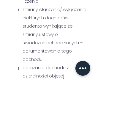
liczenia,
zmiany włączania/ wyłączania 
niektórych dochodów 
studenta wynikające ze 
zmiany ustawy o 
świadczeniach rodzinnych – 
dokumentowanie tego 
dochodu,
obliczanie dochodu z 
działalności objętej 
zryczałtowanym podatkiem 
dochodowym,
zmiana w zakresie składanych 
oświadczeń o dochodach 
nieopodatkowanych oraz 
wielkości gospodarstwa 