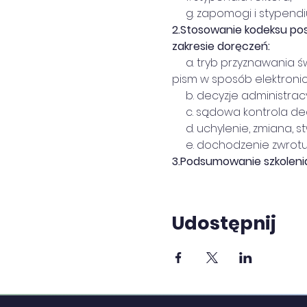
     g. zapomogi i stypen
2.
Stosowanie kodeksu pos
zakresie doręczeń:
     a. tryb przyznawania
pism w sposób elektronic
     b. decyzje administ
     c. sądowa kontrola de
     d. uchylenie, zmiana,
     e. dochodzenie zwro
3.
Podsumowanie szkoleni
Udostępnij