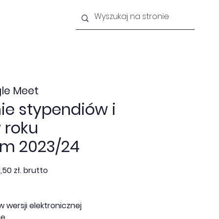
lności
Newsletter
Kontakt
le Meet
ie stypendiów i
 roku
m 2023/24
,50 zł. brutto
w wersji elektronicznej
e,