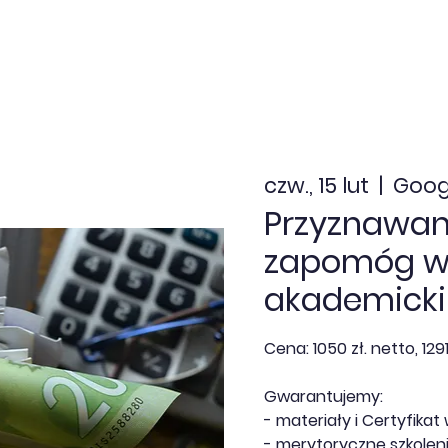
nia zamknięte
Dofinansowanie
Kalendarz
Aktua
czw., 15 lut
  |  
Goog
Przyznawan
zapomóg w
akademicki
Cena: 1050 zł. netto, 1291
Gwarantujemy:
- materiały i Certyfikat 
- merytoryczne szkoleni