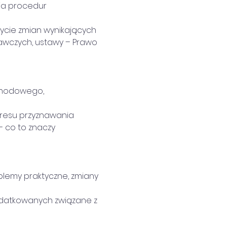
nia procedur 
ycie zmian wynikających 
dawczych, ustawy – Prawo 
ochodowego,
kresu przyznawania 
 co to znaczy 
oblemy praktyczne, zmiany 
odatkowanych związane z 