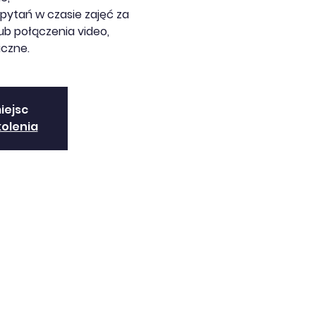
pytań w czasie zajęć za
b połączenia video,
iczne.
iejsc
kolenia