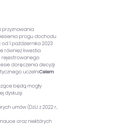
niesienia progu dochodu 
d 1 października 2023 
ie również kwestia 
i rejestrowanego 
esie doręczenia decyzji 
tycznego uczelni.
Celem 
iczące będą mogły 
 dyskusji.
ych umów (Dz.U. z 2022 r., 
i nauce oraz niektórych 