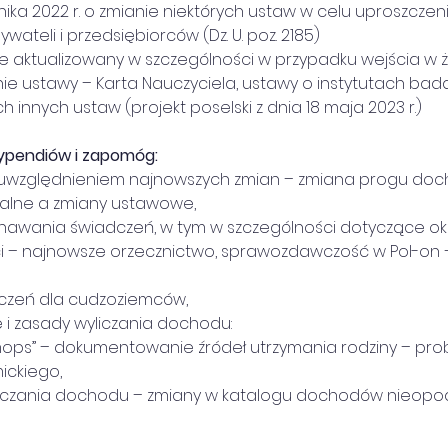
rnika 2022 r. o zmianie niektórych ustaw w celu uproszcze
wateli i przedsiębiorców (Dz. U. poz. 2185)
ie aktualizowany w szczególności w przypadku wejścia w ż
nie ustawy – Karta Nauczyciela, ustawy o instytutach ba
h innych ustaw (projekt poselski z dnia 18 maja 2023 r.)
ypendiów i zapomóg:
e z uwzględnieniem najnowszych zmian – zmiana progu d
dialne a zmiany ustawowe,
zyznawania świadczeń, w tym w szczególności dotyczące o
ci – najnowsze orzecznictwo, sprawozdawczość w Pol-on –
adczeń dla cudzoziemców,
ne i zasady wyliczania dochodu:
 z „mops” – dokumentowanie źródeł utrzymania rodziny – pr
ckiego,
y wyliczania dochodu – zmiany w katalogu dochodów nieop