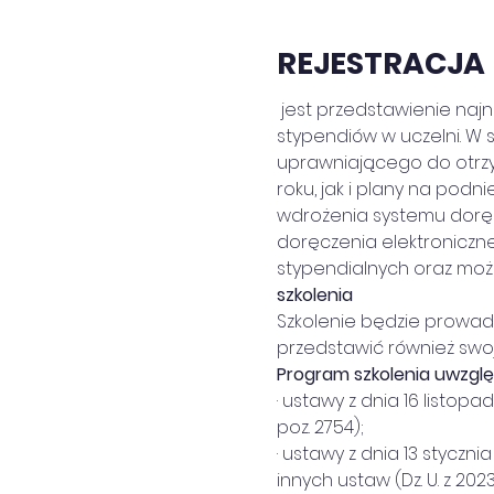
REJESTRACJA
 jest przedstawienie najnowszych regulacji prawnych w dotyczących problematyki przyznawania 
stypendiów w uczelni. W
uprawniającego do otrzy
roku, jak i plany na podn
wdrożenia systemu doręc
doręczenia elektroniczne
stypendialnych oraz możl
szkolenia
Szkolenie będzie prowad
przedstawić również swoje
Program szkolenia uwzglę
· ustawy z dnia 16 listopa
poz. 2754);
· ustawy z dnia 13 styczn
innych ustaw (Dz. U. z 2023 r