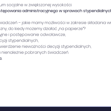
dium socjalne w zwiększonej wysokości.
tępowania administracyjnego w sprawach stypendialnych 
 świadczeń – jakie mamy możliwości w zakresie składania w
zny, do kiedy możemy działać „na papierze”?
racyjne i postępowanie odwoławcze,
cyzji stypendialnych,
 stwierdzenie nieważności decyzji stypendialnych,
tu nienależnie pobranych świadczeń.
a.