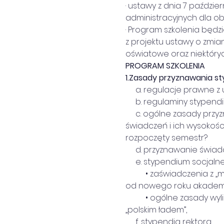
· ustawy z dnia 7 paździe
administracyjnych dla oby
· Program szkolenia będz
z projektu ustawy o zmia
oświatowe oraz niektóryc
PROGRAM SZKOLENIA
1.
Zasady przyznawania st
     a. regulacje prawn
     b. regulaminy stypen
     c. ogólne zasady pr
świadczeń i ich wysokoś
rozpoczęty semestr?
     d. przyznawanie świ
     e. stypendium socjal
          • zaświadczenia
od nowego roku akademi
          • ogólne zasad
„polskim ładem”,
     f. stypendia rektora,