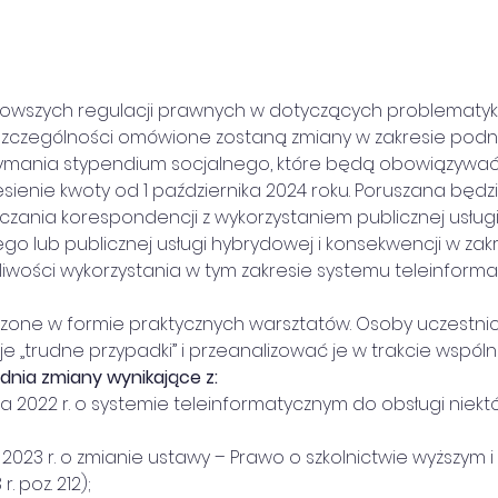
 szczególności omówione zostaną zmiany w zakresie pod
mania stypendium socjalnego, które będą obowiązywać o
iesienie kwoty od 1 października 2024 roku. Poruszana będz
zania korespondencji z wykorzystaniem publicznej usług
go lub publicznej usługi hybrydowej i konsekwencji w zakr
iwości wykorzystania w tym zakresie systemu teleinforma
zone w formie praktycznych warsztatów. Osoby uczestn
 „trudne przypadki” i przeanalizować je w trakcie wspólnej
dnia zmiany wynikające z:
da 2022 r. o systemie teleinformatycznym do obsługi niektór
ia 2023 r. o zmianie ustawy – Prawo o szkolnictwie wyższym 
. poz. 212);