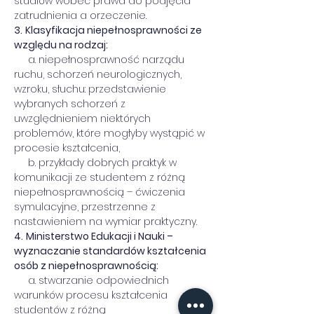
studiów wobec prawa do podjęcia 
zatrudnienia a orzeczenie.
3.
Klasyfikacja niepełnosprawności ze 
względu na rodzaj:
     a. niepełnosprawność narządu 
ruchu, schorzeń neurologicznych, 
wzroku, słuchu: przedstawienie 
wybranych schorzeń z 
uwzględnieniem niektórych 
problemów, które mogłyby wystąpić w 
procesie kształcenia,
     b. przykłady dobrych praktyk w 
komunikacji ze studentem z różną 
niepełnosprawnością – ćwiczenia 
symulacyjne, przestrzenne z 
nastawieniem na wymiar praktyczny.
4.
Ministerstwo Edukacji i Nauki – 
wyznaczanie standardów kształcenia 
osób z niepełnosprawnością:
     a. stwarzanie odpowiednich 
warunków procesu kształcenia 
studentów z różną 