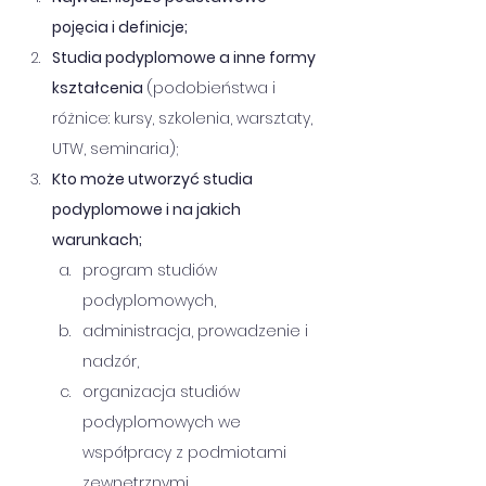
pojęcia i definicje;
Studia podyplomowe a inne formy 
kształcenia 
(podobieństwa i 
różnice: kursy, szkolenia, warsztaty, 
UTW, seminaria); 
Kto może utworzyć studia 
podyplomowe i na jakich 
warunkach;
program studiów 
podyplomowych,
administracja, prowadzenie i 
nadzór,
organizacja studiów 
podyplomowych we 
współpracy z podmiotami 
zewnętrznymi,