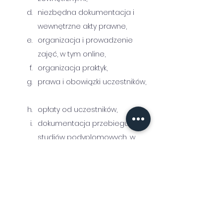
niezbędna dokumentacja i 
wewnętrzne akty prawne,
organizacja i prowadzenie 
zajęć, w tym online,
organizacja praktyk,    
prawa i obowiązki uczestników, 
opłaty od uczestników,      
dokumentacja przebiegu 
studiów podyplomowych, w 
tym wzór świadectwa 
ukończenia studiów 
podyplomowych po 
zmianach w 2024 r.
2024: najnowsze zapowiedzi 
zmian Ministra Nauki w zasadach 