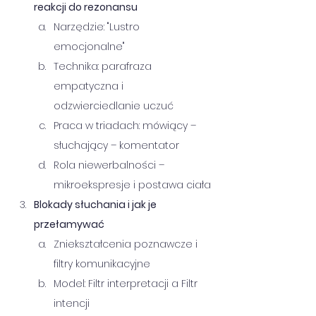
reakcji do rezonansu
Narzędzie: "Lustro 
emocjonalne"
Technika: parafraza 
empatyczna i 
odzwierciedlanie uczuć
Praca w triadach: mówiący – 
słuchający – komentator
Rola niewerbalności – 
mikroekspresje i postawa ciała
Blokady słuchania i jak je 
przełamywać
Zniekształcenia poznawcze i 
filtry komunikacyjne
Model: Filtr interpretacji a Filtr 
intencji