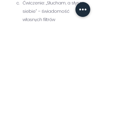
Ćwiczenie: „Słucham, a słyszę 
siebie” – świadomość 
własnych filtrów
Przeformułowanie – narzędzie 
do rozwijania zrozumienia
Korzyści dla uczestników:
Zwiększenie umiejętności 
słuchania i odbierania 
komunikatów.
Rozwój kompetencji zadawania 
pytań otwartych i parafrazy.
Lepsze rozumienie znaczenia 
komunikacji niewerbalnej i 
emocjonalnej.