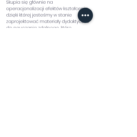
Skupia się głównie na 
operacjonalizacji efektów kształcenia, 
dzięki której jesteśmy w stanie 
zaprojektować materiały dydaktyczne 
do nauczania zdalnego, które 
pozwolą nam skutecznie 
przeprowadzić proces nauczania on-
line. Dodatkowo, uczy wyboru 
odpowiednich środków przekazu i 
utrzymania studentów w skupieniu 
oraz nakłonienia ich do pracy 
samodzielnej.
Trener: 
Anna Tomczyk
Udostępnij