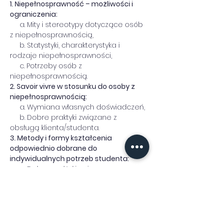
1. Niepełnosprawność – możliwości i 
ograniczenia:
     a. Mity i stereotypy dotyczące osób 
z niepełnosprawnością,
     b. Statystyki, charakterystyka i 
rodzaje niepełnosprawności,
     c. Potrzeby osób z 
niepełnosprawnością.
2. Savoir vivre w stosunku do osoby z 
niepełnosprawnością:
     a. Wymiana własnych doświadczeń,
     b. Dobre praktyki związane z 
obsługą klienta/studenta.
3. Metody i formy kształcenia 
odpowiednio dobrane do 
indywidualnych potrzeb studenta:
     a. Dobre praktyki związane z 
edukacją,
     b. Rozwiązania technologiczne 
wspomagające funkcjonowanie 
studentów z niepełnosprawnością.