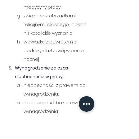
medycyny pracy,
związane z obrządkami 
religijnymi własnego, innego 
niż katolickie wyznania,
w związku z powrotem z 
podróży służbowej w porze 
nocnej  
Wynagrodzenie za czas 
nieobecności w pracy:
nieobecności z prawem do 
wynagrodzenia,
nieobecności bez prawa do 
wynagrodzenia
nieobecności z częściowym 
prawem do wynagrodzenia 
(np. nowe zwolnienie z tytułu 