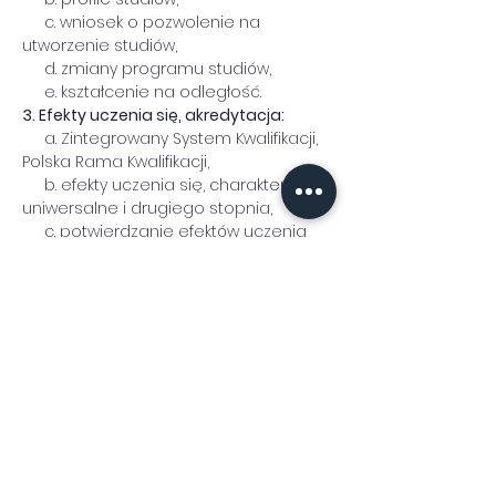
     c. wniosek o pozwolenie na 
utworzenie studiów,
     d. zmiany programu studiów,
     e. kształcenie na odległość.
3. Efekty uczenia się, akredytacja:
     a. Zintegrowany System Kwalifikacji, 
Polska Rama Kwalifikacji,
     b. efekty uczenia się, charakterystyki 
uniwersalne i drugiego stopnia,
     c. potwierdzanie efektów uczenia 
się,
     d. Komisje Akredytacyjne: PKA i inne.
4. Podsumowanie
Trener: 
dr Jarosław Woźniak
Udostępnij