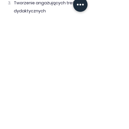
Tworzenie angażujących treści 
dydaktycznych
Tworzenie wprowadzeń do 
zajęć i podsumowań.
Generowanie przykładów i 
zadań przy użyciu AI.
Realizacja procesu dydaktycznego
Narzędzia przydatne podczas 
prowadzenia zajęć
Narzędzia przydatne podczas 
sprawdzania wiedzy i 
umiejętności studenta
Indywidualizacja procesu 
nauczania
Personalizacja treści dla 
studentów o różnych 