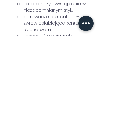
jak zakończyć wystąpienie w 
niezapomnianym stylu,
zatruwacze prezentacji – 
zwroty osłabiające kontakt ze 
słuchaczami,
zasady używania liczb.
Opanować tremę:
techniki antystresowe 
zmniejszające napięcie 
wewnętrzne przed 
prezentacją lub zebraniem,
przekonania ograniczające i 
wspierające,
10 zabiegów dzięki, którym 
zmniejszysz swój stres przed 
wystąpieniem publicznym.
Podsumowanie szkolenia:
najistotniejsze punkty zapalne.
Adresaci:
Kadra kierownicza.