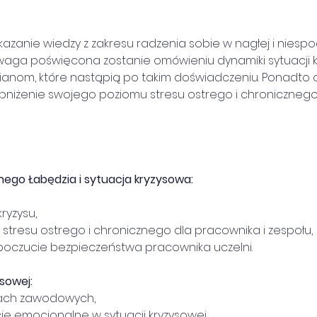
ekazanie wiedzy z zakresu radzenia sobie w nagłej i niespo
waga poświęcona zostanie omówieniu dynamiki sytuacji k
mianom, które nastąpią po takim doświadczeniu. Ponadto
niżenie swojego poziomu stresu ostrego i chronicznego
nego Łabędzia i sytuacja kryzysowa:
kryzysu,
su, stresu ostrego i chronicznego dla pracownika i zespołu,
a poczucie bezpieczeństwa pracownika uczelni.
sowej:
acjach zawodowych,
eakcje emocjonalne w sytuacji kryzysowej,