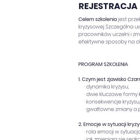
REJESTRACJA
Celem szkolenia
 jest prz
kryzysowej. Szczególna u
pracowników uczelni i z
efektywne sposoby na ob
PROGRAM SZKOLENIA
1.
Czym jest zjawisko Czar
     · dynamika kryzysu,
     · dwie kluczowe formy 
     · konsekwencje kryzy
     · gwałtowne zmiany 
2.
Emocje w sytuacji kryzy
     · rola emocji w sytu
     · jak zmieniają się r