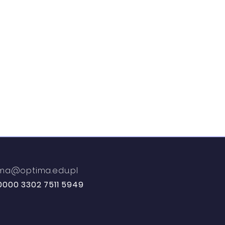
tima@optima.edu.pl
0000 3302 7511 5949