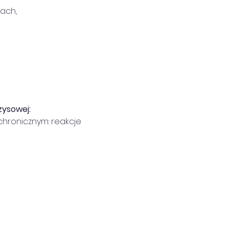
jach,
zysowej:
chronicznym: reakcje 