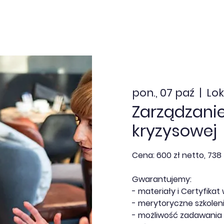
nia zamknięte
Dofinansowanie
Kalendarz
Aktua
pon., 07 paź
  |  
Lok
Zarządzanie
kryzysowej
Cena: 600 zł netto, 738 
Gwarantujemy:
- materiały i Certyfikat 
- merytoryczne szkoleni
- możliwość zadawania 