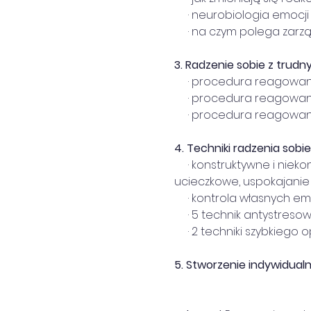
     · neurobiologia emocj
     · na czym polega zar
3.
Radzenie sobie z trudny
     · procedura reagow
     · procedura reagow
     · procedura reagowani
4.
Techniki radzenia sobi
     · konstruktywne i ni
ucieczkowe, uspokajanie s
     · kontrola własnych em
     · 5 technik antystr
     · 2 techniki szybkieg
5.
Stworzenie indywidualne