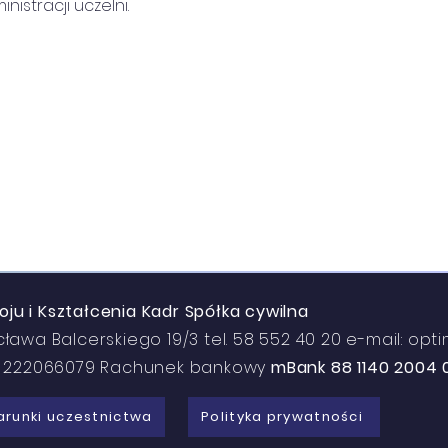
nistracji uczelni.
u i Kształcenia Kadr Spółka cywilna
cława Balcerskiego 19/3 tel. 58 552 40 20 e-mail: op
N: 222066079 Rachunek bankowy
mBank 88 1140 2004 
runki uczestnictwa
Polityka prywatności