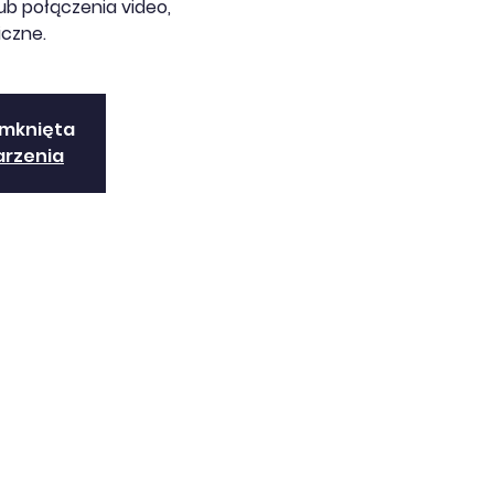
b połączenia video,
iczne.
amknięta
arzenia