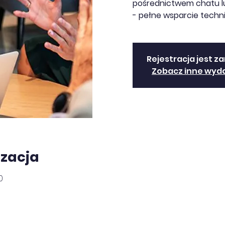
pośrednictwem chatu lu
- pełne wsparcie techn
Rejestracja jest z
Zobacz inne wyd
izacja
0