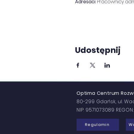
Adresaci
: Pracownicy admi
Udostępnij
Optima Centrum Rozwoj
80-299 Gdańsk, ul. Wa
NIP: 9571073089 REGO
Regulamin
Wa