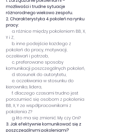
1. Zarządzanie pokoleniami – 
możliwości i trudne sytuacje 
różnorodnego wiekowo zespołu.
2. Charakterystyka 4 pokoleń na rynku 
pracy:
     a. różnice między pokoleniem BB, X, 
Y i Z,
     b. inne podejście każdego z 
pokoleń do pracy, motywacji, 
oczekiwań i potrzeb,   
     c. preferowane sposoby 
komunikacji poszczególnych pokoleń,  
     d. stosunek do autorytetu,     
     e. oczekiwania w stosunku do 
kierownika, lidera,     
     f. dlaczego czasami trudno jest 
porozumieć się osobom z pokolenia 
BB, X, Y ze współpracownikami z 
pokolenia Z?      
     g. kto ma się zmienić. My czy Oni?
3. Jak efektywnie komunikować się z 
poszczególnymi pokoleniami?