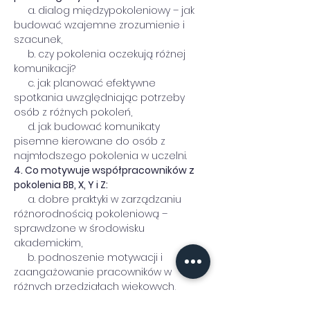
     a. dialog międzypokoleniowy – jak 
budować wzajemne zrozumienie i 
szacunek,      
     b. czy pokolenia oczekują różnej 
komunikacji?      
     c. jak planować efektywne 
spotkania uwzględniając potrzeby 
osób z różnych pokoleń,      
     d. jak budować komunikaty 
pisemne kierowane do osób z 
najmłodszego pokolenia w uczelni.
4. Co motywuje współpracowników z 
pokolenia BB, X, Y i Z:
     a. dobre praktyki w zarządzaniu 
różnorodnością pokoleniową – 
sprawdzone w środowisku 
akademickim,     
     b. podnoszenie motywacji i 
zaangażowanie pracowników w 
różnych przedziałach wiekowych,      
     c. preferowanie pracy zespołowej 