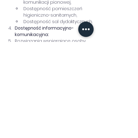
komunikacji pionowej,
Dostępność pomieszczeń 
higieniczno-sanitarnych,
Dostępność sal dydaktycznych.
Dostępność informacyjno- 
komunikacyjna:
Rozwiązania wspierające osoby 
Głuche i niedosłyszące.
Nawigacja po budynku:
Tablice informacyjne,
Plany tyflograficzne,
Nawigacja dźwiękowa.
4. Pokój wyciszeń - dobre praktyki.
5. Ewakuacja osób ze szczególnymi 
potrzebami.
Trener: 
Ewa Filip
Udostępnij