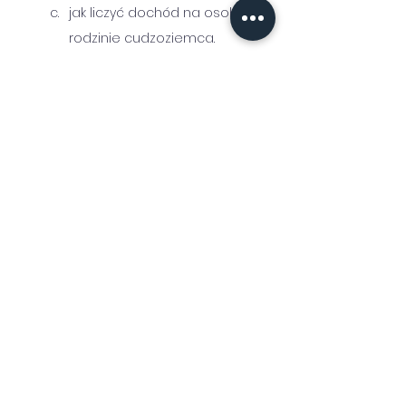
jak liczyć dochód na osobę w 
rodzinie cudzoziemca. 
Twarde prawo, ale prawo 
podstawowe zasady dot. 
konstruowania decyzji 
stypendialnych, w 
szczególności w kontekście e-
doręczeń,
przegląd najciekawszych i 
najnowszych wyroków sądów z 
zakresu pomocy materialnej 
dla studentów połączony z 
dyskusją na temat tego, jaki 
wpływ na pracę administracji 
uczelnianej ma polskie 
sądownictwo, 