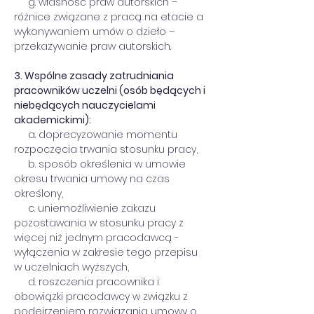
     g. własność praw autorskich – 
różnice związane z pracą na etacie a 
wykonywaniem umów o dzieło – 
przekazywanie praw autorskich.
3. Wspólne zasady zatrudniania 
pracowników uczelni (osób będących i 
niebędących nauczycielami 
akademickimi):
     a. doprecyzowanie momentu 
rozpoczęcia trwania stosunku pracy,
     b. sposób określenia w umowie 
okresu trwania umowy na czas 
określony,
     c. uniemożliwienie zakazu 
pozostawania w stosunku pracy z 
więcej niż jednym pracodawcą - 
wyłączenia w zakresie tego przepisu 
w uczelniach wyższych,
     d. roszczenia pracownika i 
obowiązki pracodawcy w związku z 
podejrzeniem rozwiązania umowy o 