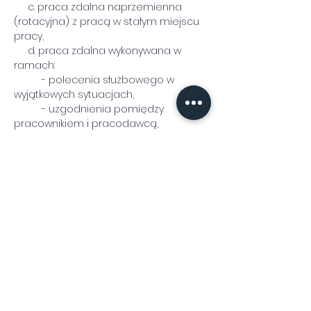
     c. praca zdalna naprzemienna 
(rotacyjna) z pracą w stałym miejscu 
pracy,
     d. praca zdalna wykonywana w 
ramach:
          - polecenia służbowego w 
wyjątkowych sytuacjach,
          - uzgodnienia pomiędzy 
pracownikiem i pracodawcą,
          - zatrudnienie do pracy zdalnej 
przy zawieraniu umowy,
          - na wniosek pracownika,
          - na wniosek pracodawcy,
          - pracy zdalnej okazjonalnej,
     e. warunki i uzasadnienie odmowy 
pracodawcy na wykonywanie pracy 
zdalnej oraz przypadki, w których 
pracodawca zobowiązany jest 
wniosek pracownika uwzględnić,
     f. zaprzestanie pracy zdalnej: forma, 
terminy, strona wnioskująca, 