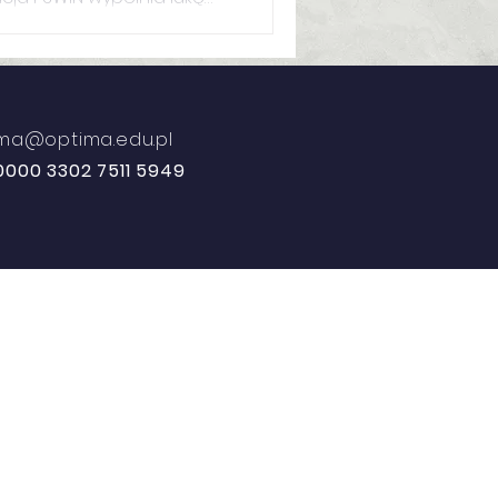
ansowanie asystenta,
ateriałów z
tima@optima.edu.pl
0000 3302 7511 5949