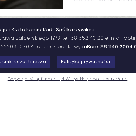
prawną, umożliwiając fin
tłumacza migowego czy m
audiodeskrypcją.
u i Kształcenia Kadr Spółka cywilna
cława Balcerskiego 19/3 tel. 58 552 40 20 e-mail: op
N: 222066079 Rachunek bankowy
mBank 88 1140 2004 
runki uczestnictwa
Polityka prywatności
Copyright © optima.edu.pl Wszystkie prawa zastrzeżone