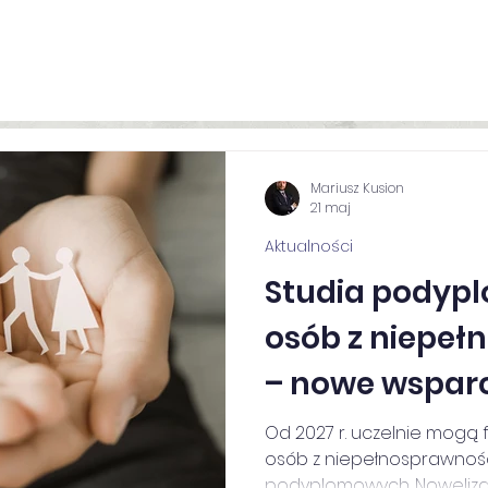
nia zamknięte
Dofinansowanie
Kalendarz
Aktua
Mariusz Kusion
21 maj
Aktualności
Studia podyp
osób z niepeł
– nowe wsparci
Od 2027 r. uczelnie mogą
osób z niepełnosprawnośc
podyplomowych. Nowelizac