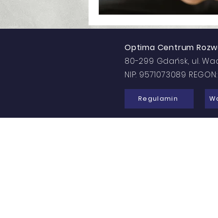
Optima Centrum Rozwoj
80-299 Gdańsk, ul. Wa
NIP: 9571073089 REGO
Regulamin
Wa