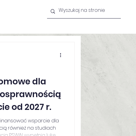
lności
Newsletter
Kontakt
lomowe dla
nosprawnością
e od 2027 r.
 finansować wsparcie dla
ią również na studiach
ja PSWiN wypełnia lukę