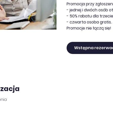
Promocja przy zgłoszeni
- jednej i dwóch osób o
- 50% rabatu dla trzecie
- czwarta osoba gratis.
Promocje nie łączą się!
Wstępna rezerwa
izacja
enia