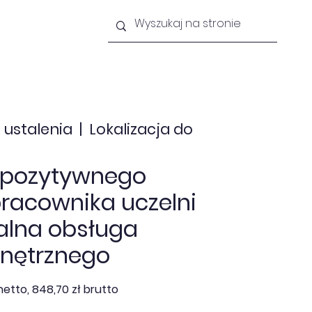
lności
Newsletter
Kontakt
 ustalenia
  |  
Lokalizacja do
 pozytywnego
racownika uczelni
alna obsługa
wnętrznego
netto, 848,70 zł brutto