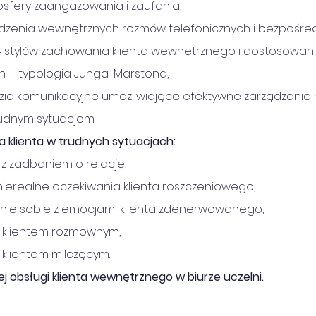
fery zaangażowania i zaufania,
zenia wewnętrznych rozmów telefonicznych i bezpośred
 stylów zachowania klienta wewnętrznego i dostosowanie
h – typologia Junga-Marstona,
zia komunikacyjne umożliwiające efektywne zarządzanie
udnym sytuacjom.
a klienta w trudnych sytuacjach:
 z zadbaniem o relację,
ierealne oczekiwania klienta roszczeniowego,
nie sobie z emocjami klienta zdenerwowanego,
 z klientem rozmownym,
z klientem milczącym.
j obsługi klienta wewnętrznego w biurze uczelni.