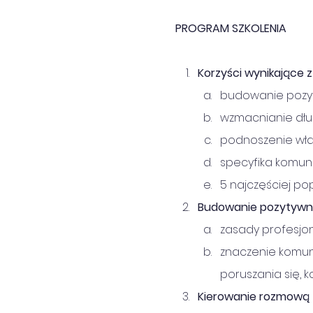
PROGRAM SZKOLENIA
Korzyści wynikające z
budowanie pozyt
wzmacnianie dług
podnoszenie włas
specyfika komuni
5 najczęściej po
Budowanie pozytywne
zasady profesjon
znaczenie komuni
poruszania się, 
Kierowanie rozmową –