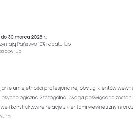
 do 30 marca 2026 r.:
rzymają Państwo 10% rabatu lub
 osoby lub
wijanie umiejętności profesjonalnej obsługi klientów wewnę
psychologiczne. Szczególna uwaga poświęcona zostanie
we i konstruktywne relacje z klientami wewnętrznymi ora
iura.