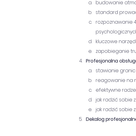
budowanie atmos
standard prowad
rozpoznawanie 4
psychologicznyc
kluczowe narzęd
zapobieganie tr
Profesjonalna obsług
stawianie granic
reagowanie na n
efektywne radze
jak radzić sobie
jak radzić sobie 
Dekalog profesjonalne