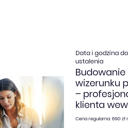
nia zamknięte
Dofinansowanie
Kalendarz
Aktua
Data i godzina do
ustalenia
Budowanie
wizerunku p
– profesjon
klienta we
Cena regularna: 690 zł 