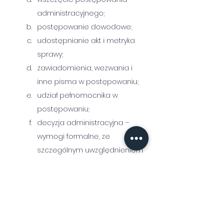
administracyjnego;
postępowanie dowodowe;
udostępnianie akt i metryka 
sprawy;
zawiadomienia, wezwania i 
inne pisma w postępowaniu;
udział pełnomocnika w 
postępowaniu;
decyzja administracyjna – 
wymogi formalne, ze 
szczególnym uwzględnieniem 
uzasadnienia decyzji;
doręczenie decyzji.
Dalsze możliwe stadia 
postępowania:
zwyczajne środki zaskarżenia 