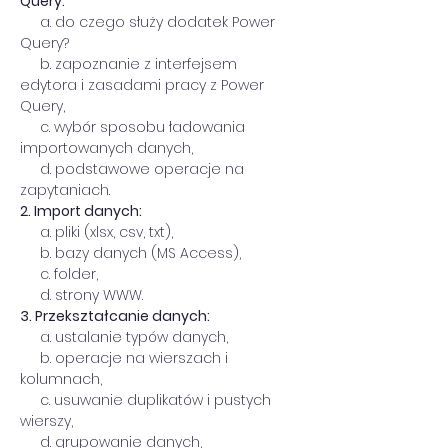
Query:
     a. do czego służy dodatek Power 
Query?
     b. zapoznanie z interfejsem 
edytora i zasadami pracy z Power 
Query,
     c. wybór sposobu ładowania 
importowanych danych,
     d. podstawowe operacje na 
zapytaniach.
2. Import danych:
     a. pliki (xlsx, csv, txt),
     b. bazy danych (MS Access),
     c. folder,
     d. strony WWW.
3. Przekształcanie danych:
     a. ustalanie typów danych,
     b. operacje na wierszach i 
kolumnach,
     c. usuwanie duplikatów i pustych 
wierszy,
     d. grupowanie danych,