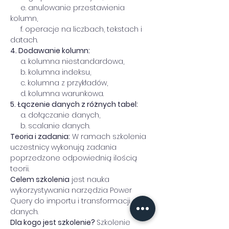
     e. anulowanie przestawienia 
kolumn,
     f. operacje na liczbach, tekstach i 
datach.
4. Dodawanie kolumn:
     a. kolumna niestandardowa,
     b. kolumna indeksu,
     c. kolumna z przykładów,
     d. kolumna warunkowa.
5. Łączenie danych z różnych tabel:
     a. dołączanie danych,
     b. scalanie danych.
Teoria i zadania:
 W ramach szkolenia 
uczestnicy wykonują zadania 
poprzedzone odpowiednią ilością 
teorii.
Celem szkolenia
 jest nauka 
wykorzystywania narzędzia Power 
Query do importu i transformacji 
danych.
Dla kogo jest szkolenie? 
Szkolenie 