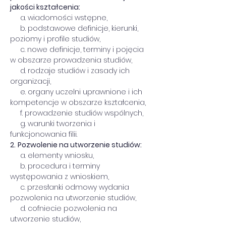
jakości kształcenia:
     a. wiadomości wstępne,
     b. podstawowe definicje, kierunki, 
poziomy i profile studiów,
     c. nowe definicje, terminy i pojęcia 
w obszarze prowadzenia studiów,
     d. rodzaje studiów i zasady ich 
organizacji,
     e. organy uczelni uprawnione i ich 
kompetencje w obszarze kształcenia,
     f. prowadzenie studiów wspólnych,
     g. warunki tworzenia i 
funkcjonowania filii.
2.
Pozwolenie na utworzenie studiów:
     a. elementy wniosku,
     b. procedura i terminy 
występowania z wnioskiem,
     c. przesłanki odmowy wydania 
pozwolenia na utworzenie studiów,
     d. cofniecie pozwolenia na 
utworzenie studiów,