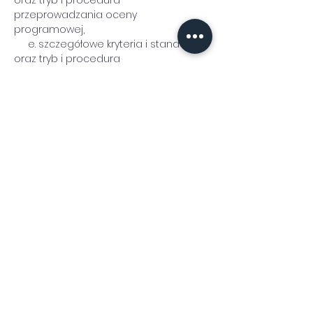
oraz tryb i procedura 
przeprowadzania oceny 
programowej,
     e. szczegółowe kryteria i standardy 
oraz tryb i procedura 
przeprowadzania oceny 
kompleksowej,
     f. certyfikaty i akredytacje krajowych 
lub międzynarodowych podmiotów 
dokonujących ocen jakości 
kształcenia.
5.
Bazy danych Zintegrowanego 
Systemu Informacji o Szkolnictwie 
Wyższym „POL-on”:
     a. zakres raportowanych danych 
do Systemu „POL-on”,
     b. znaczenie przetwarzania danych 
w Systemie,
     c. odpowiedzialność prawna i 
sankcje administracyjne i 
konsekwencje finansowe za 
nierzetelność i nieterminowość w 