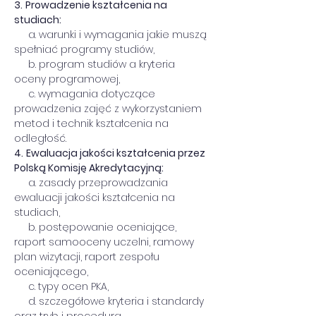
3.
Prowadzenie kształcenia na 
studiach:
     a. warunki i wymagania jakie muszą 
spełniać programy studiów,
     b. program studiów a kryteria 
oceny programowej,
     c. wymagania dotyczące 
prowadzenia zajęć z wykorzystaniem 
metod i technik kształcenia na 
odległość.
4.
Ewaluacja jakości kształcenia przez 
Polską Komisję Akredytacyjną:
     a. zasady przeprowadzania 
ewaluacji jakości kształcenia na 
studiach,
     b. postępowanie oceniające, 
raport samooceny uczelni, ramowy 
plan wizytacji, raport zespołu 
oceniającego,
     c. typy ocen PKA,
     d. szczegółowe kryteria i standardy 